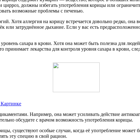
 цирроз, должны избегать употребления корицы или ограничить
ровать возможные проблемы с печенью.
гий. Хотя аллергия на корицу встречается довольно редко, она в
тёк или затруднённое дыхание. Если у вас есть предрасположенн
а уровень сахара в крови. Хотя она может быть полезна для люде
то принимает лекарства для контроля уровня сахара в крови, сл
 Картинке
дикаментами. Например, она может усиливать действие антикоа
тельно обсудите с врачом возможность употребления корицы.
орицы, существуют особые случаи, когда её употребление может
ять эту специю в свой рацион.