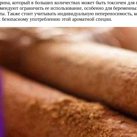
ина, который в больших количествах может быть токсичен для п
омендуют ограничить ее использование, особенно для беременны
ы. Также стоит учитывать индивидуальную непереносимость, ко
 безопасному употреблению этой ароматной специи.