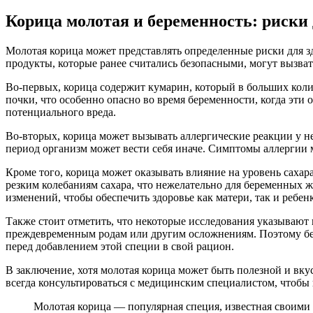
Корица молотая и беременность: риски 
Молотая корица может представлять определенные риски для 
продукты, которые ранее считались безопасными, могут вызват
Во-первых, корица содержит кумарин, который в больших коли
почки, что особенно опасно во время беременности, когда эт
потенциального вреда.
Во-вторых, корица может вызывать аллергические реакции у не
период организм может вести себя иначе. Симптомы аллергии мо
Кроме того, корица может оказывать влияние на уровень сахар
резким колебаниям сахара, что нежелательно для беременных же
изменений, чтобы обеспечить здоровье как матери, так и ребенк
Также стоит отметить, что некоторые исследования указываю
преждевременным родам или другим осложнениям. Поэтому бер
перед добавлением этой специи в свой рацион.
В заключение, хотя молотая корица может быть полезной и вк
всегда консультироваться с медицинским специалистом, чтобы 
Молотая корица — популярная специя, известная своими