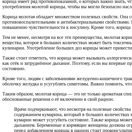
корица имеет ряд противопоказаний, о которых важно знать, чт
употребления молотой корицы, чтобы вы могли безопасно насла
Корица молотая обладает множеством полезных свойств. Она с
противовоспалительными и антибактериальными свойствами. Р
повышению чувствительности к инсулину. Кроме того, корица
Тем не менее, несмотря на все эти преимущества, молотая кор
вещества, которое в больших количествах может быть токсичны
кулинарии. Употребление больших доз корицы может привести 
Также стоит отметить, что корица может вызывать аллергическ
как отёк и затруднённое дыхание. Поэтому, если вы впервые п
состоянию.
Кроме того, людям с заболеваниями желудочно-кишечного трак
оболочку желудка и усугублять симптомы. Важно помнить, что
Таким образом, молотая корица — это не только ароматная спе
обоснованные решения о её включении в свой рацион.
Врачи подчеркивают, что несмотря на полезные свойства
содержанием кумарина, который в больших количествах м
кумарин может усугубить состояние. Также корица може
дыханием. Беременные и кормящие женщины должны огран
перед добавлением корицы в рацион стоит проконсультир