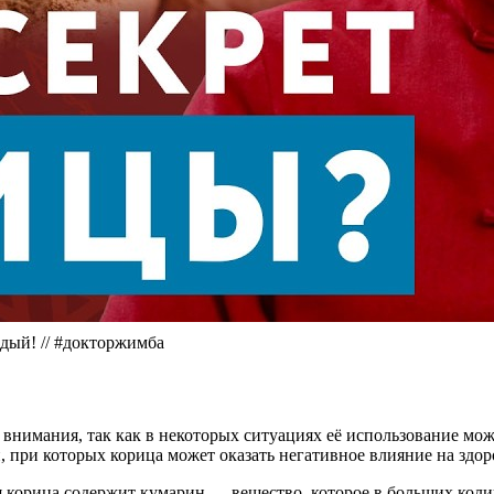
̆! // #докторжимба
внимания, так как в некоторых ситуациях её использование мож
 при которых корица может оказать негативное влияние на здор
я корица содержит кумарин — вещество, которое в больших кол