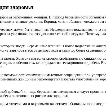
для здоровья
здоровья беременных женщин. В период беременности организм 
ь нежелательные реакции. Корица, хотя и обладает множеством 
чествах может быть токсичен. Исследования показывают, что вы
и органы уже подвергаются дополнительной нагрузке. Поэтому в
которых людей. Беременные женщины более подвержены аллергиям
гут варьироваться от легкого зуда и сыпи до более серьезных р
а в крови. Хотя она известна своими свойствами по снижению у
нщин, особенно тех, кто страдает от гестационного диабета. Ва
а.
т на возможность стимуляции маточных сокращений при употреб
еменным женщинам рекомендуется избегать употребления кориц
усной добавкой к пище, беременным женщинам следует проявлять
избежать возможных рисков для здоровья.
 ароматическими и вкусовыми качествами. Однако многие люди 