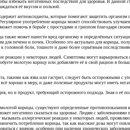
обы избежать негативных последствий для здоровья. В данной ст
ждаться её вкусом и пользой.
одержит антиоксиданты, которые помогают защитить организм о
егулярное употребление корицы может способствовать улучшен
 может помочь в борьбе с простудами и гриппом благодаря св
ица также может нанести вред организму в определённых ситуаци
м для печени и почек. Особенно это актуально для корицы, полу
к головной боли, тошноте и даже более серьёзным последствиям
ие реакции у некоторых людей. Симптомы могут варьироваться от
робуете молотую корицу или добавляете её в свой рацион в боль
та, такими как язва или гастрит, следует быть осторожными с 
 всё хорошо в меру, и даже полезные продукты могут иметь нег
ция, но и продукт, требующий осторожного подхода. Зная о её п
 молотой корицы, существуют определенные противопоказания к 
ожет негативно сказаться на здоровье. Людям с заболеваниями 
т вызывать аллергические реакции у некоторых людей, проявля
ичить потребление корицы, так как высокие дозы могут повлия
оваться с врачом, особенно при наличии хронических заболеван