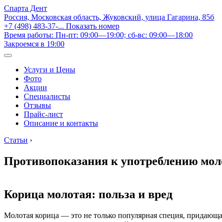
Спарта Дент
Россия, Московская область, Жуковский, улица Гагарина, 85б
+7 (498) 483-37-...
Показать номер
Время работы: Пн-пт: 09:00—19:00; сб-вс: 09:00—18:00
Закроемся в 19:00
Услуги и Цены
Фото
Акции
Специалисты
Отзывы
Прайс-лист
Описание и контакты
Статьи
›
Противопоказания к употреблению мо
Корица молотая: польза и вред
Молотая корица — это не только популярная специя, придающая