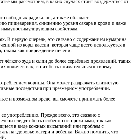
атье мы рассмотрим, в каких случаях стоит воздержаться от
т свободных радикалов, а также обладает
ию пищеварения, снижению уровня сахара в крови и даже
оим иммуностимулирующим свойствам.
ях. В первую очередь, это связано с содержанием кумарина —
ченной из коры кассии, которая чаще всего используется в
, таким как повреждение печени.
 лёгкого зуда и сыпи до более серьёзных проявлений, таких
ших количествах, стоит быть внимательным к своему
употреблением корицы. Она может раздражать слизистую
ативные последствия при чрезмерном употреблении.
ользе и возможном вреде, вы сможете принимать более
ее употреблению. Прежде всего, это связано с
печени следует быть особенно осторожными, так как
ющиеся в виде кожных высыпаний или проблем с
ть на здоровье матери и ребенка. Важно помнить, что
ий.