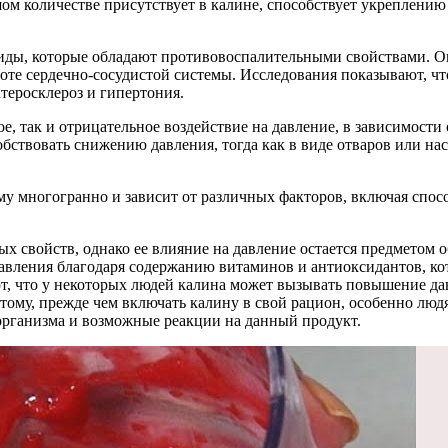
ом количестве присутствует в калине, способствует укреплению с
оиды, которые обладают противовоспалительными свойствами. О
оте сердечно-сосудистой системы. Исследования показывают, чт
теросклероз и гипертония.
е, так и отрицательное воздействие на давление, в зависимост
бствовать снижению давления, тогда как в виде отваров или нас
му многогранно и зависит от различных факторов, включая спо
ых свойств, однако ее влияние на давление остается предметом
авления благодаря содержанию витаминов и антиоксидантов, ко
т, что у некоторых людей калина может вызывать повышение дав
тому, прежде чем включать калину в свой рацион, особенно людя
рганизма и возможные реакции на данный продукт.