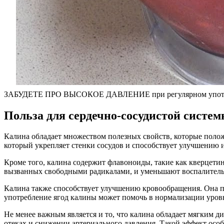
ЗАБУДЕТЕ ПРО ВЫСОКОЕ ДАВЛЕНИЕ при регулярном употреб
Польза для сердечно-сосудистой систе
Калина обладает множеством полезных свойств, которые полож
который укрепляет стенки сосудов и способствует улучшению и
Кроме того, калина содержит флавоноиды, такие как кверцети
вызванных свободными радикалами, и уменьшают воспалительны
Калина также способствует улучшению кровообращения. Она по
употребление ягод калины может помочь в нормализации уровн
Не менее важным является и то, что калина обладает мягким д
отеках и снижении артериального давления. Такой эффект особ