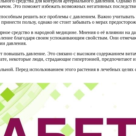
ельного средства для контроля артериального давления. Однако
врачом. Это поможет избежать возможных негативных последств
 способным решить все проблемы с давлением. Важно учитывать
ринести пользу, однако не стоит забывать о мерах предосторож
ярное средство в народной медицине. Мнения о её влиянии на д
авление благодаря своим успокаивающим свойствам. Они отмечаю
ии давления.
ожет повышать давление. Это связано с высоким содержанием вит
тате, некоторые люди, страдающие гипертонией, предпочитают из
льной. Перед использованием этого растения в лечебных целях с