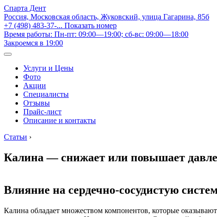
Спарта Дент
Россия, Московская область, Жуковский, улица Гагарина, 85б
+7 (498) 483-37-...
Показать номер
Время работы: Пн-пт: 09:00—19:00; сб-вс: 09:00—18:00
Закроемся в 19:00
Услуги и Цены
Фото
Акции
Специалисты
Отзывы
Прайс-лист
Описание и контакты
Статьи
›
Калина — снижает или повышает давл
Влияние на сердечно-сосудистую систе
Калина обладает множеством компонентов, которые оказывают 