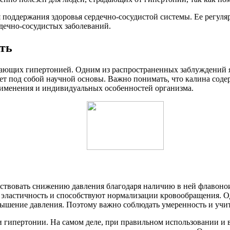
ля поддержания здоровья сердечно-сосудистой системы. Ее регул
дечно-сосудистых заболеваний.
ть
дающих гипертонией. Одним из распространенных заблуждений я
еет под собой научной основы. Важно понимать, что калина соде
применения и индивидуальных особенностей организма.
бствовать снижению давления благодаря наличию в ней флавоно
эластичность и способствуют нормализации кровообращения. Одн
вышение давления. Поэтому важно соблюдать умеренность и учи
и гипертонии. На самом деле, при правильном использовании и 