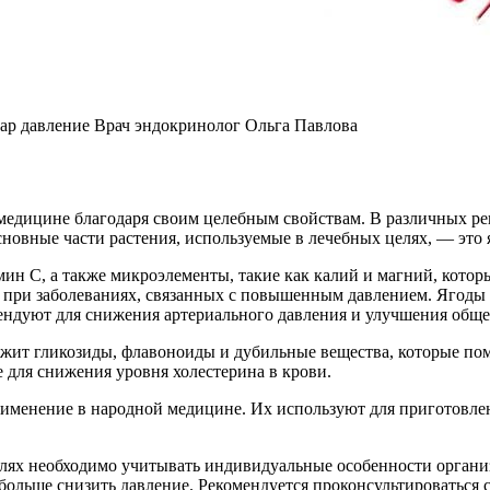
хар давление Врач эндокринолог Ольга Павлова
едицине благодаря своим целебным свойствам. В различных реги
овные части растения, используемые в лечебных целях, — это я
ин C, а также микроэлементы, такие как калий и магний, котор
 при заболеваниях, связанных с повышенным давлением. Ягоды м
мендуют для снижения артериального давления и улучшения обще
ржит гликозиды, флавоноиды и дубильные вещества, которые пом
е для снижения уровня холестерина в крови.
рименение в народной медицине. Их используют для приготовле
елях необходимо учитывать индивидуальные особенности орган
ольше снизить давление. Рекомендуется проконсультироваться с 