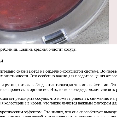
лении. Калина красная очистит сосуды
мы
ительно сказываются на сердечно-сосудистой системе. Во-первы
х эластичности. Это особенно важно для предотвращения атерос
н и рутин, которые обладают антиоксидантными свойствами. Эт
е процессы в организме. Это, в свою очередь, может снизить р
могает расширять сосуды, что может привести к снижению нагр
я холестерина в крови, что также является важным фактором дл
иуретическим эффектом. Это значит, что она способствует выве
енно полезен для людей, страдающих от гипертонии, так как пом