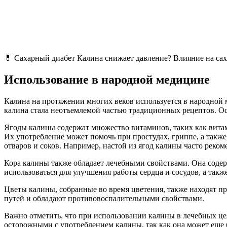
💊 Сахарный диабет Калина снижает давление? Влияние на са
Использование в народной медицине
Калина на протяжении многих веков используется в народной м
калина стала неотъемлемой частью традиционных рецептов. Осн
Ягоды калины содержат множество витаминов, таких как витам
Их употребление может помочь при простудах, гриппе, а также
отваров и соков. Например, настой из ягод калины часто реко
Кора калины также обладает лечебными свойствами. Она соде
использоваться для улучшения работы сердца и сосудов, а такж
Цветы калины, собранные во время цветения, также находят п
путей и обладают противовоспалительными свойствами.
Важно отметить, что при использовании калины в лечебных ц
осторожными с употреблением калины, так как она может еще б