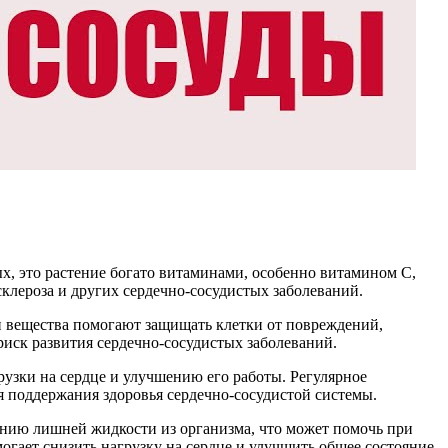
х, это растение богато витаминами, особенно витамином C,
клероза и других сердечно-сосудистых заболеваний.
и вещества помогают защищать клетки от повреждений,
иск развития сердечно-сосудистых заболеваний.
узки на сердце и улучшению его работы. Регулярное
я поддержания здоровья сердечно-сосудистой системы.
дению лишней жидкости из организма, что может помочь при
огает снизить нагрузку на сердце и улучшить общее состояние.