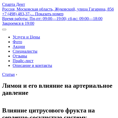
Спарта Дент
Россия, Московская область, Жуковский, улица Гагарина, 85б
+7 (498) 483-37-...
Показать номер
Время работы: Пн-пт: 09:00—19:00; сб-вс: 09:00—18:00
Закроемся в 19:00
Услуги и Цены
Фото
Акции
Специалисты
Отзывы
Прайс-лист
Описание и контакты
Статьи
›
Лимон и его влияние на артериальное
давление
Влияние цитрусового фрукта на
сердечно-сосудистую систему