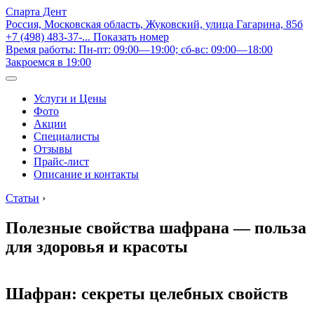
Спарта Дент
Россия, Московская область, Жуковский, улица Гагарина, 85б
+7 (498) 483-37-...
Показать номер
Время работы: Пн-пт: 09:00—19:00; сб-вс: 09:00—18:00
Закроемся в 19:00
Услуги и Цены
Фото
Акции
Специалисты
Отзывы
Прайс-лист
Описание и контакты
Статьи
›
Полезные свойства шафрана — польза
для здоровья и красоты
Шафран: секреты целебных свойств