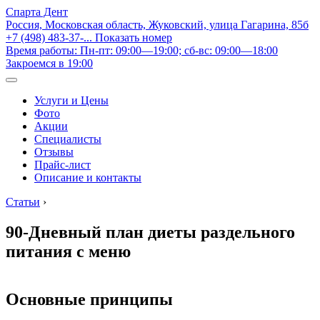
Спарта Дент
Россия, Московская область, Жуковский, улица Гагарина, 85б
+7 (498) 483-37-...
Показать номер
Время работы: Пн-пт: 09:00—19:00; сб-вс: 09:00—18:00
Закроемся в 19:00
Услуги и Цены
Фото
Акции
Специалисты
Отзывы
Прайс-лист
Описание и контакты
Статьи
›
90-Дневный план диеты раздельного
питания с меню
Основные принципы