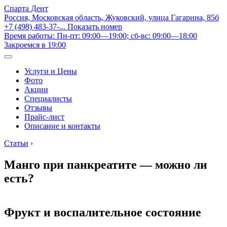
Спарта Дент
Россия, Московская область, Жуковский, улица Гагарина, 85б
+7 (498) 483-37-...
Показать номер
Время работы: Пн-пт: 09:00—19:00; сб-вс: 09:00—18:00
Закроемся в 19:00
Услуги и Цены
Фото
Акции
Специалисты
Отзывы
Прайс-лист
Описание и контакты
Статьи
›
Манго при панкреатите — можно ли
есть?
Фрукт и воспалительное состояние