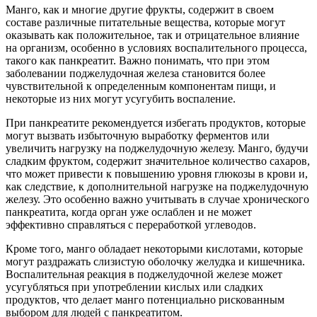
Манго, как и многие другие фрукты, содержит в своем
составе различные питательные вещества, которые могут
оказывать как положительное, так и отрицательное влияние
на организм, особенно в условиях воспалительного процесса,
такого как панкреатит. Важно понимать, что при этом
заболевании поджелудочная железа становится более
чувствительной к определенным компонентам пищи, и
некоторые из них могут усугубить воспаление.
При панкреатите рекомендуется избегать продуктов, которые
могут вызвать избыточную выработку ферментов или
увеличить нагрузку на поджелудочную железу. Манго, будучи
сладким фруктом, содержит значительное количество сахаров,
что может привести к повышению уровня глюкозы в крови и,
как следствие, к дополнительной нагрузке на поджелудочную
железу. Это особенно важно учитывать в случае хронического
панкреатита, когда орган уже ослаблен и не может
эффективно справляться с переработкой углеводов.
Кроме того, манго обладает некоторыми кислотами, которые
могут раздражать слизистую оболочку желудка и кишечника.
Воспалительная реакция в поджелудочной железе может
усугубляться при употреблении кислых или сладких
продуктов, что делает манго потенциально рискованным
выбором для людей с панкреатитом.