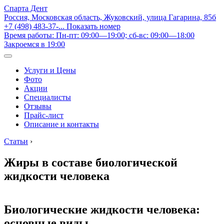
Спарта Дент
Россия, Московская область, Жуковский, улица Гагарина, 85б
+7 (498) 483-37-...
Показать номер
Время работы: Пн-пт: 09:00—19:00; сб-вс: 09:00—18:00
Закроемся в 19:00
Услуги и Цены
Фото
Акции
Специалисты
Отзывы
Прайс-лист
Описание и контакты
Статьи
›
Жиры в составе биологической
жидкости человека
Биологические жидкости человека:
основные виды