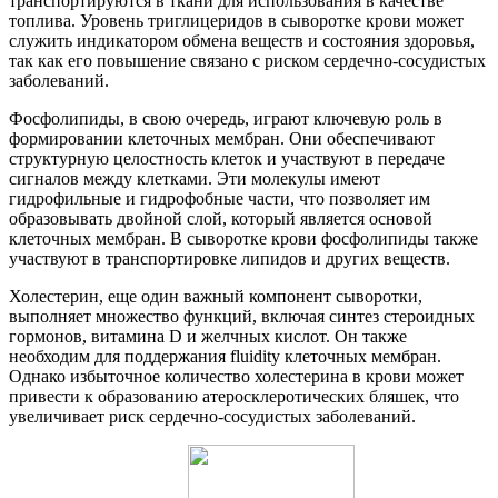
транспортируются в ткани для использования в качестве
топлива. Уровень триглицеридов в сыворотке крови может
служить индикатором обмена веществ и состояния здоровья,
так как его повышение связано с риском сердечно-сосудистых
заболеваний.
Фосфолипиды, в свою очередь, играют ключевую роль в
формировании клеточных мембран. Они обеспечивают
структурную целостность клеток и участвуют в передаче
сигналов между клетками. Эти молекулы имеют
гидрофильные и гидрофобные части, что позволяет им
образовывать двойной слой, который является основой
клеточных мембран. В сыворотке крови фосфолипиды также
участвуют в транспортировке липидов и других веществ.
Холестерин, еще один важный компонент сыворотки,
выполняет множество функций, включая синтез стероидных
гормонов, витамина D и желчных кислот. Он также
необходим для поддержания fluidity клеточных мембран.
Однако избыточное количество холестерина в крови может
привести к образованию атеросклеротических бляшек, что
увеличивает риск сердечно-сосудистых заболеваний.