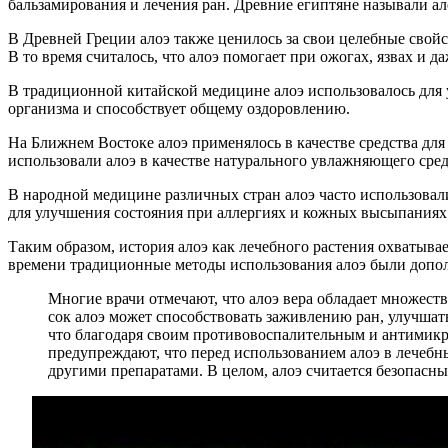
бальзамирования и лечения ран. Древние египтяне называли ало
В Древней Греции алоэ также ценилось за свои целебные свойс
В то время считалось, что алоэ помогает при ожогах, язвах и 
В традиционной китайской медицине алоэ использовалось для
организма и способствует общему оздоровлению.
На Ближнем Востоке алоэ применялось в качестве средства для
использовали алоэ в качестве натурального увлажняющего сред
В народной медицине различных стран алоэ часто использовали
для улучшения состояния при аллергиях и кожных высыпаниях
Таким образом, история алоэ как лечебного растения охватыва
времени традиционные методы использования алоэ были допол
Многие врачи отмечают, что алоэ вера обладает множест
сок алоэ может способствовать заживлению ран, улучшать
что благодаря своим противовоспалительным и антимик
предупреждают, что перед использованием алоэ в лечебн
другими препаратами. В целом, алоэ считается безопас