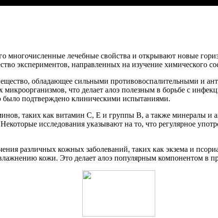
го многочисленные лечебные свойства и открывают новые гориз
тво экспериментов, направленных на изучение химического сост
 вещество, обладающее сильными противовоспалительными и ан
 микроорганизмов, что делает алоэ полезным в борьбе с инфекц
то было подтверждено клиническими испытаниями.
аминов, таких как витамин C, E и группы B, а также минералы 
екоторые исследования указывают на то, что регулярное употре
.
ечения различных кожных заболеваний, таких как экзема и псори
увлажнению кожи. Это делает алоэ популярным компонентом в пр