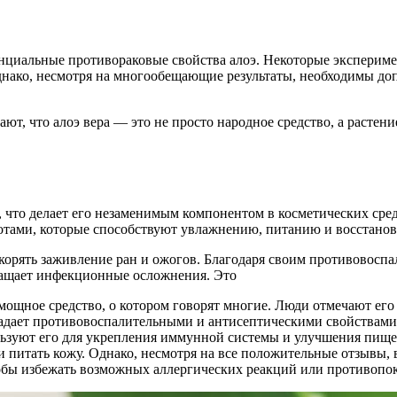
иальные противораковые свойства алоэ. Некоторые эксперимент
днако, несмотря на многообещающие результаты, необходимы до
т, что алоэ вера — это не просто народное средство, а растен
 что делает его незаменимым компонентом в косметических сред
лотами, которые способствуют увлажнению, питанию и восстано
скорять заживление ран и ожогов. Благодаря своим противовосп
ращает инфекционные осложнения. Это
мощное средство, о котором говорят многие. Люди отмечают его
адает противовоспалительными и антисептическими свойствами,
ьзуют его для укрепления иммунной системы и улучшения пищева
 и питать кожу. Однако, несмотря на все положительные отзывы,
тобы избежать возможных аллергических реакций или противопо