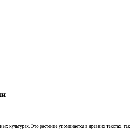
ми
е
х культурах. Это растение упоминается в древних текстах, таки