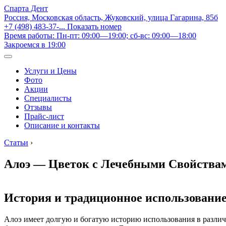
Спарта Дент
Россия, Московская область, Жуковский, улица Гагарина, 85б
+7 (498) 483-37-...
Показать номер
Время работы: Пн-пт: 09:00—19:00; сб-вс: 09:00—18:00
Закроемся в 19:00
Услуги и Цены
Фото
Акции
Специалисты
Отзывы
Прайс-лист
Описание и контакты
Статьи
›
Алоэ — Цветок с Лечебными Свойства
История и традиционное использовани
Алоэ имеет долгую и богатую историю использования в различны