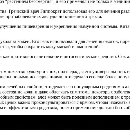
э “растением бессмертия”, и его применяли не только в медицин
тва. Греческий врач Гиппократ использовал его для лечения ра
даже при заболеваниях желудочно-кишечного тракта.
 улучшения пищеварения и укрепления иммунной системы. Китай
 ухода за кожей. Его гель использовали для лечения ожогов, по
ства, чтобы сохранить кожу мягкой и эластичной.
 как противовоспалительное и антисептическое средство. Сок а
.
ет множество культур и эпох, подтверждая его универсальность 
нены новыми исследованиями, что сделало его еще более попу
вом лечебных свойств, что делает его популярным средством в а
 состояние кожи и даже облегчать симптомы некоторых заболева
робным свойствам, алоэ может быть полезным дополнением к т
ых целях важно проконсультироваться с врачом, чтобы избежать
ным и эффективным средством, но его применение должно быть 