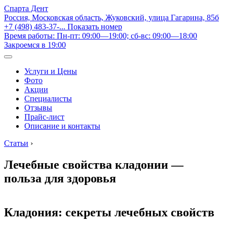
Спарта Дент
Россия, Московская область, Жуковский, улица Гагарина, 85б
+7 (498) 483-37-...
Показать номер
Время работы: Пн-пт: 09:00—19:00; сб-вс: 09:00—18:00
Закроемся в 19:00
Услуги и Цены
Фото
Акции
Специалисты
Отзывы
Прайс-лист
Описание и контакты
Статьи
›
Лечебные свойства кладонии —
польза для здоровья
Кладония: секреты лечебных свойств