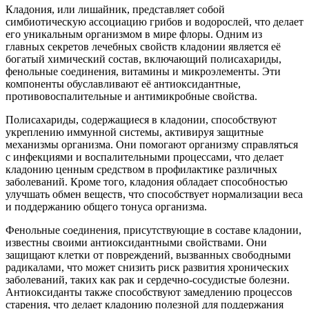
Кладония, или лишайник, представляет собой
симбиотическую ассоциацию грибов и водорослей, что делает
его уникальным организмом в мире флоры. Одним из
главных секретов лечебных свойств кладонии является её
богатый химический состав, включающий полисахариды,
фенольные соединения, витамины и микроэлементы. Эти
компоненты обуславливают её антиоксидантные,
противовоспалительные и антимикробные свойства.
Полисахариды, содержащиеся в кладонии, способствуют
укреплению иммунной системы, активируя защитные
механизмы организма. Они помогают организму справляться
с инфекциями и воспалительными процессами, что делает
кладонию ценным средством в профилактике различных
заболеваний. Кроме того, кладония обладает способностью
улучшать обмен веществ, что способствует нормализации веса
и поддержанию общего тонуса организма.
Фенольные соединения, присутствующие в составе кладонии,
известны своими антиоксидантными свойствами. Они
защищают клетки от повреждений, вызванных свободными
радикалами, что может снизить риск развития хронических
заболеваний, таких как рак и сердечно-сосудистые болезни.
Антиоксиданты также способствуют замедлению процессов
старения, что делает кладонию полезной для поддержания