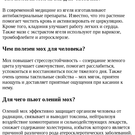
В современной медицине из ягеля изготавливают
антибактериальные препараты. Известно, что это растение
помогает чистить кровь и активизировать ее циркуляцию.
Кроме того, кладония улучшает работу легких и сердца.
Также мази с экстрактом ягеля используют при варикозе,
тромбофлебите и атеросклерозе.
Чем полезен мох для человека?
Мох повышает стрессоустойчивость – созерцание зеленого
цвета улучшает самочувствие, помогает расслабиться,
успокоиться и восстановиться после тяжелого дня. Также
очень ценны тактильные свойства – мох мягок, приятен
наощупь и доставляет приятные ощущения при касании к
нему.
Для чего пьют олений мох?
Олений мох эффективно защищает организм человека от
радиации, связывает и выводит токсины, нейтрализуя
воздействие химиотерапии и сильнодействующих лекарств,
снижает содержание холестерина, избыток которого является
причиной различного рода атеросклеротических заболеваний.