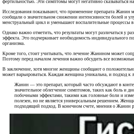
фертильностью. Эти симптомы могут негативно сказываться н
Исследования показывают, что применение препарата Жанин 
сообщали о значительном снижении интенсивности болей и ул
менструальный цикл и уменьшают воспалительные процессы в о
Однако важно отметить, что результаты могут различаться у р
эффекта. Это подчеркивает необходимость индивидуального по
организма.
Кроме того, стоит учитывать, что лечение Жанином может соп
Поэтому перед началом лечения важно обсудить все возможны
В заключение, хотя многие женщины сообщают о положительны
может варьироваться. Каждая женщина уникальна, и подход к
Жанин — это препарат, который часто обсуждают в конт
значительное облегчение симптомов, таких как боль и дис
побочными эффектами, такими как головные боли и изме
полезен, но не является универсальным решением. Женщ
подходящий подход. В конечном счете, мнения о Жанин 