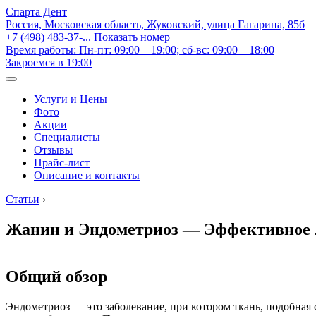
Спарта Дент
Россия, Московская область, Жуковский, улица Гагарина, 85б
+7 (498) 483-37-...
Показать номер
Время работы: Пн-пт: 09:00—19:00; сб-вс: 09:00—18:00
Закроемся в 19:00
Услуги и Цены
Фото
Акции
Специалисты
Отзывы
Прайс-лист
Описание и контакты
Статьи
›
Жанин и Эндометриоз — Эффективное
Общий обзор
Эндометриоз — это заболевание, при котором ткань, подобная 