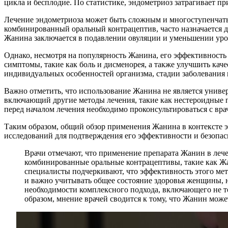
цикла и бесплодие. По статистике, эндометриоз затрагивает п
Лечение эндометриоза может быть сложным и многоступенчаты
комбинированный оральный контрацептив, часто назначается д
Жанина заключается в подавлении овуляции и уменьшении уровн
Однако, несмотря на популярность Жанина, его эффективность
симптомы, такие как боль и дисменорея, а также улучшить каче
индивидуальных особенностей организма, стадии заболевания 
Важно отметить, что использование Жанина не является униве
включающий другие методы лечения, такие как нестероидные 
перед началом лечения необходимо проконсультироваться с вр
Таким образом, общий обзор применения Жанина в контексте э
исследований для подтверждения его эффективности и безопас
Врачи отмечают, что применение препарата Жанин в леч
комбинированные оральные контрацептивы, такие как Жан
специалисты подчеркивают, что эффективность этого ме
и важно учитывать общее состояние здоровья женщины, 
необходимости комплексного подхода, включающего не то
образом, мнение врачей сводится к тому, что Жанин мож