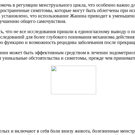
мочь в регуляции менструального цикла, что особенно важно д
ространенные симптомы, которые могут быть облегчены при исп
 установлено, что использование Жанина приводит к уменьшен
лучшению общего самочувствия.
ть, что не все исследования пришли к единогласному выводу о 
ледований для более глубокого понимания механизма действия 
ю функцию и возможность рецидива заболевания после прекращ
анин может быть эффективным средством в лечении эндометрио
 уникальные обстоятельства и симптомы, прежде чем принимать
лых и включают в себя боли внизу живота, болезненные менстру