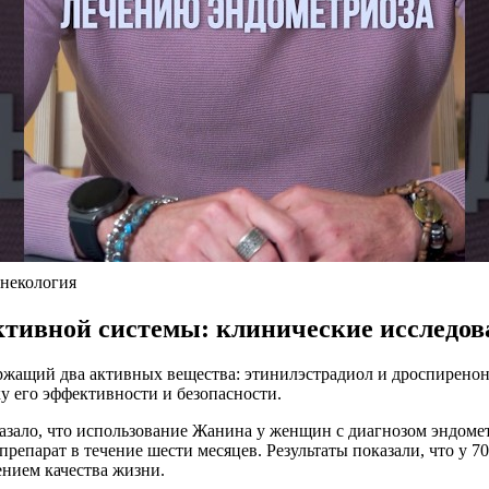
инекология
ктивной системы: клинические исследо
ащий два активных вещества: этинилэстрадиол и дроспиренон.
у его эффективности и безопасности.
казало, что использование Жанина у женщин с диагнозом эндоме
епарат в течение шести месяцев. Результаты показали, что у 7
нием качества жизни.