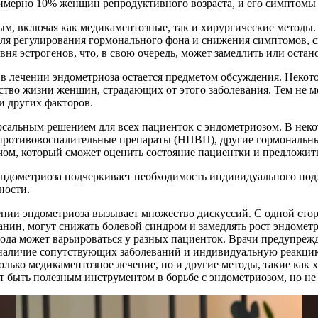
римерно 10% женщин репродуктивного возраста, и его симптомы 
м, включая как медикаментозные, так и хирургические методы.
ля регулирования гормонального фона и снижения симптомов, с
я эстрогенов, что, в свою очередь, может замедлить или остан
 в лечении эндометриоза остается предметом обсуждения. Некот
ство жизни женщин, страдающих от этого заболевания. Тем не ме
и других факторов.
рсальным решением для всех пациенток с эндометриозом. В нек
противовоспалительные препараты (НПВП), другие гормональны
ачом, который сможет оценить состояние пациентки и предложит
ндометриоза подчеркивает необходимость индивидуального подх
ности.
ении эндометриоза вызывает множество дискуссий. С одной сто
ин, могут снижать болевой синдром и замедлять рост эндометр
тода может варьироваться у разных пациенток. Врачи предупре
наличие сопутствующих заболеваний и индивидуальную реакцию
лько медикаментозное лечение, но и другие методы, такие как 
ет быть полезным инструментом в борьбе с эндометриозом, но не