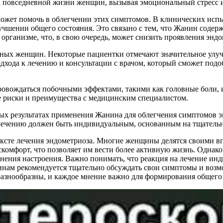
а повседневной жизни женщин, вызывая эмоциональный стресс и
может помочь в облегчении этих симптомов. В клинических ис
учшении общего состояния. Это связано с тем, что Жанин соде
рганизме, что, в свою очередь, может снизить проявления эндо
азных женщин. Некоторые пациентки отмечают значительное улуч
дхода к лечению и консультации с врачом, который сможет под
ровождаться побочными эффектами, такими как головные боли, и
е риски и преимущества с медицинским специалистом.
х результатах применения Жанина для облегчения симптомов эн
 лечению должен быть индивидуальным, основанным на тщательно
ексте лечения эндометриоза. Многие женщины делятся своими в
комфорт, что позволяет им вести более активную жизнь. Однако 
нения настроения. Важно понимать, что реакция на лечение ин
инам рекомендуется тщательно обсуждать свои симптомы и возм
разнообразны, и каждое мнение важно для формирования общего 