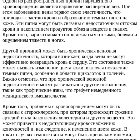
Одной из распространенных причин нарушенного
кровообращения является варикозное расширение вен. При
этом заболевании вены теряют свою эластичность, что
приводит к застою крови и образованию темных пятен на
коже. Эти пятна могут быть связаны с недостаточным оттоком
крови и накоплением продуктов обмена веществ в тканях.
Кроме того, варикоз может сопровождаться отеками, болями и
ощущением тяжести в ногах.
Другой причиной может быть хроническая венозная
недостаточность, которая возникает, когда вены не могут
эффективно возвращать кровь к сердцу. Это состояние также
может вызвать изменение цвета кожи, включая появление
темных пятен, особенно в области щиколоток и голеней.
Важно отметить, что при хронической венозной
недостаточности могут развиваться и другие осложнения,
такие как трофические язвы, что требует немедленного
медицинского вмешательства.
Кроме того, проблемы с кровообращением могут быть
связаны с атеросклерозом, при котором происходит сужение
артерий из-за накопления холестерина и других веществ. Это
может привести к недостаточному кровоснабжению
конечностей и, как следствие, к изменению цвета кожи. В
таких случаях темные пятна могут быть признаком ишемии,