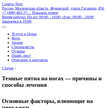
Спарта Дент
Россия, Московская область, Жуковский, улица Гагарина, 85б
+7 (498) 483-37-...
Показать номер
Время работы: Пн-пт: 09:00—19:00; сб-вс: 09:00—18:00
Закроемся в 19:00
Услуги и Цены
Фото
Акции
Специалисты
Отзывы
Прайс-лист
Описание и контакты
Статьи
›
Темные пятна на ногах — причины и
способы лечения
Основные факторы, влияющие на
цвет кожи