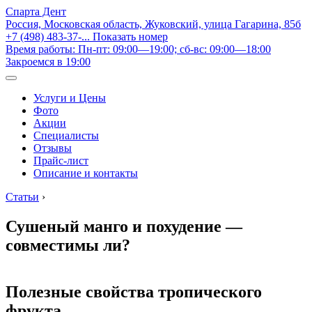
Спарта Дент
Россия, Московская область, Жуковский, улица Гагарина, 85б
+7 (498) 483-37-...
Показать номер
Время работы: Пн-пт: 09:00—19:00; сб-вс: 09:00—18:00
Закроемся в 19:00
Услуги и Цены
Фото
Акции
Специалисты
Отзывы
Прайс-лист
Описание и контакты
Статьи
›
Сушеный манго и похудение —
совместимы ли?
Полезные свойства тропического
фрукта