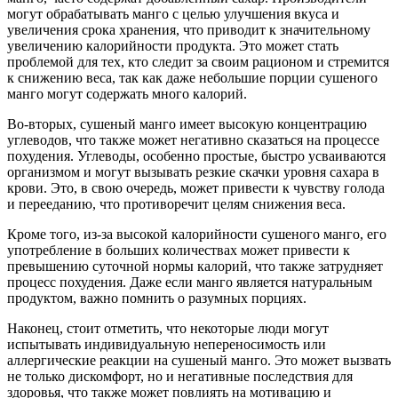
могут обрабатывать манго с целью улучшения вкуса и
увеличения срока хранения, что приводит к значительному
увеличению калорийности продукта. Это может стать
проблемой для тех, кто следит за своим рационом и стремится
к снижению веса, так как даже небольшие порции сушеного
манго могут содержать много калорий.
Во-вторых, сушеный манго имеет высокую концентрацию
углеводов, что также может негативно сказаться на процессе
похудения. Углеводы, особенно простые, быстро усваиваются
организмом и могут вызывать резкие скачки уровня сахара в
крови. Это, в свою очередь, может привести к чувству голода
и перееданию, что противоречит целям снижения веса.
Кроме того, из-за высокой калорийности сушеного манго, его
употребление в больших количествах может привести к
превышению суточной нормы калорий, что также затрудняет
процесс похудения. Даже если манго является натуральным
продуктом, важно помнить о разумных порциях.
Наконец, стоит отметить, что некоторые люди могут
испытывать индивидуальную непереносимость или
аллергические реакции на сушеный манго. Это может вызвать
не только дискомфорт, но и негативные последствия для
здоровья, что также может повлиять на мотивацию и