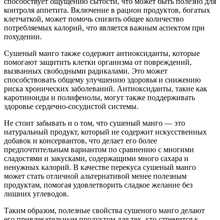
способствует ощущению сытости, что может быть полезно для
контроля аппетита. Включение в рацион продуктов, богатых
клетчаткой, может помочь снизить общее количество
потребляемых калорий, что является важным аспектом при
похудении.
Сушеный манго также содержит антиоксиданты, которые
помогают защитить клетки организма от повреждений,
вызванных свободными радикалами. Это может
способствовать общему улучшению здоровья и снижению
риска хронических заболеваний. Антиоксиданты, такие как
каротиноиды и полифенолы, могут также поддерживать
здоровье сердечно-сосудистой системы.
Не стоит забывать и о том, что сушеный манго — это
натуральный продукт, который не содержит искусственных
добавок и консервантов, что делает его более
предпочтительным вариантом по сравнению с многими
сладостями и закусками, содержащими много сахара и
ненужных калорий. В качестве перекуса сушеный манго
может стать отличной альтернативой менее полезным
продуктам, помогая удовлетворить сладкое желание без
лишних углеводов.
Таким образом, полезные свойства сушеного манго делают
его привлекательным продуктом для тех, кто стремится к