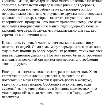
Сушеный манго, несмотря на свои многочисленные полезные
свойства, может нести определенные риски для здоровья,
особенно если его употребление не контролируется. Во-
первых, важно отметить, что сушеные фрукты часто содержат
добавленный сахар, который значительно увеличивает
калорийность продукта. Это может привести к тому, что даже
небольшая порция сушеного манго будет содержать больше
калорий, чем свежий фрукт, что нежелательно для тех, кто
стремится к снижению веса.
Кроме того, сушеный манго может вызывать аллергию у
некоторых людей. Симптомы могут варьироваться от легкого
зуда и высыпаний до более серьезных реакций, таких как отек
или затрудненное дыхание. Поэтому важно быть осторожным
и следить за реакцией организма при первом употреблении
этого продукта.
Еще одним аспектом является содержание клетчатки. Хотя
клетчатка полезна для пищеварения, чрезмерное ее
потребление может привести к дискомфорту в желудке,
вздутию и даже запорам. Особенно это актуально, если
сушеный манго употребляется в больших количествах, что
может произойти, если человек считает его “здоровым”
перекусом.