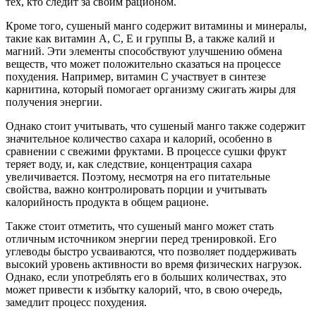
тех, кто следит за своим рационом.
Кроме того, сушеный манго содержит витамины и минералы,
такие как витамин A, C, E и группы B, а также калий и
магний. Эти элементы способствуют улучшению обмена
веществ, что может положительно сказаться на процессе
похудения. Например, витамин C участвует в синтезе
карнитина, который помогает организму сжигать жиры для
получения энергии.
Однако стоит учитывать, что сушеный манго также содержит
значительное количество сахара и калорий, особенно в
сравнении с свежими фруктами. В процессе сушки фрукт
теряет воду, и, как следствие, концентрация сахара
увеличивается. Поэтому, несмотря на его питательные
свойства, важно контролировать порции и учитывать
калорийность продукта в общем рационе.
Также стоит отметить, что сушеный манго может стать
отличным источником энергии перед тренировкой. Его
углеводы быстро усваиваются, что позволяет поддерживать
высокий уровень активности во время физических нагрузок.
Однако, если употреблять его в больших количествах, это
может привести к избытку калорий, что, в свою очередь,
замедлит процесс похудения.