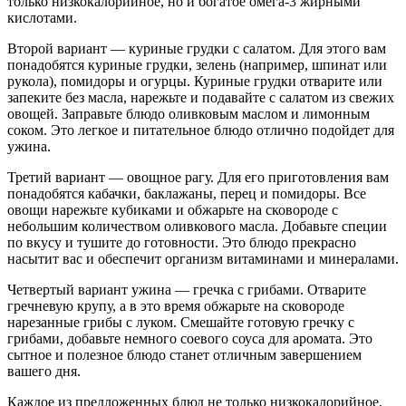
только низкокалорийное, но и богатое омега-3 жирными
кислотами.
Второй вариант — куриные грудки с салатом. Для этого вам
понадобятся куриные грудки, зелень (например, шпинат или
рукола), помидоры и огурцы. Куриные грудки отварите или
запеките без масла, нарежьте и подавайте с салатом из свежих
овощей. Заправьте блюдо оливковым маслом и лимонным
соком. Это легкое и питательное блюдо отлично подойдет для
ужина.
Третий вариант — овощное рагу. Для его приготовления вам
понадобятся кабачки, баклажаны, перец и помидоры. Все
овощи нарежьте кубиками и обжарьте на сковороде с
небольшим количеством оливкового масла. Добавьте специи
по вкусу и тушите до готовности. Это блюдо прекрасно
насытит вас и обеспечит организм витаминами и минералами.
Четвертый вариант ужина — гречка с грибами. Отварите
гречневую крупу, а в это время обжарьте на сковороде
нарезанные грибы с луком. Смешайте готовую гречку с
грибами, добавьте немного соевого соуса для аромата. Это
сытное и полезное блюдо станет отличным завершением
вашего дня.
Каждое из предложенных блюд не только низкокалорийное,