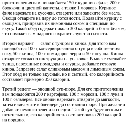
приготовления вам понадобятся 150 г куриного филе, 200 г
брокколи и цветной капусты, а также 1 морковь. Куриное
филе нарежьте на кусочки, отварите или запеките без масла.
Овощи отварите на пару до готовности. Подавайте курицу с
овощами, приправив их лимонным соком и специями по
вкусу. Такой обед содержит около 300 калорий и богат белком,
что поможет вам надолго сохранить чувство сытости.
Второй вариант — салат с тунцом и киноа. Для этого вам
понадобятся 100 г консервированного тунца в собственном
соку, 50 г киноа, 100 г помидоров черри и 50 г огурца. Киноа
отварите согласно инструкции на упаковке. В миске смешайте
тунца, нарезанные помидоры и огурцы, добавьте готовую
киноа. Заправьте салат оливковым маслом и лимонным соком.
Этот обед не только вкусный, но и сытный, его калорийность
составляет примерно 350 калорий.
Третий рецепт — овощной суп-пюре. Для его приготовления
вам понадобятся 200 г картофеля, 100 г моркови, 100 г лука и
100 г сельдерея. Все овощи нарежьте, отварите до мягкости,
затем измельчите в блендере до состояния пюре. При желании
добавьте немного зелени и специи. Такой суп будет легким и
питательным, его калорийность составит около 200 калорий
на порцию.