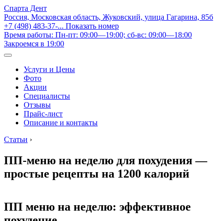
Спарта Дент
Россия, Московская область, Жуковский, улица Гагарина, 85б
+7 (498) 483-37-...
Показать номер
Время работы: Пн-пт: 09:00—19:00; сб-вс: 09:00—18:00
Закроемся в 19:00
Услуги и Цены
Фото
Акции
Специалисты
Отзывы
Прайс-лист
Описание и контакты
Статьи
›
ПП-меню на неделю для похудения —
простые рецепты на 1200 калорий
ПП меню на неделю: эффективное
похудение