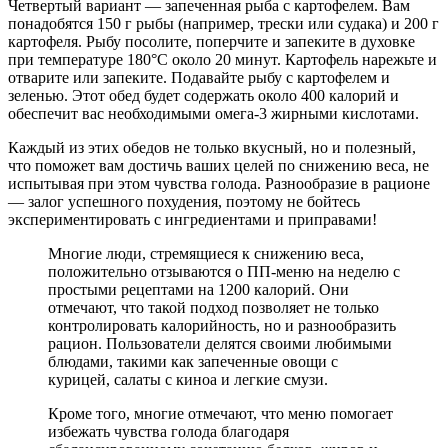
Четвертый вариант — запеченная рыба с картофелем. Вам
понадобятся 150 г рыбы (например, трески или судака) и 200 г
картофеля. Рыбу посолите, поперчите и запеките в духовке
при температуре 180°C около 20 минут. Картофель нарежьте и
отварите или запеките. Подавайте рыбу с картофелем и
зеленью. Этот обед будет содержать около 400 калорий и
обеспечит вас необходимыми омега-3 жирными кислотами.
Каждый из этих обедов не только вкусный, но и полезный,
что поможет вам достичь ваших целей по снижению веса, не
испытывая при этом чувства голода. Разнообразие в рационе
— залог успешного похудения, поэтому не бойтесь
экспериментировать с ингредиентами и приправами!
Многие люди, стремящиеся к снижению веса,
положительно отзываются о ПП-меню на неделю с
простыми рецептами на 1200 калорий. Они
отмечают, что такой подход позволяет не только
контролировать калорийность, но и разнообразить
рацион. Пользователи делятся своими любимыми
блюдами, такими как запеченные овощи с
курицей, салаты с киноа и легкие смузи.
Кроме того, многие отмечают, что меню помогает
избежать чувства голода благодаря