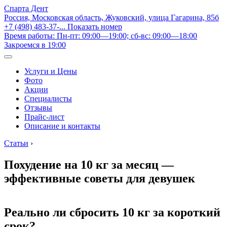
Спарта Дент
Россия, Московская область, Жуковский, улица Гагарина, 85б
+7 (498) 483-37-...
Показать номер
Время работы: Пн-пт: 09:00—19:00; сб-вс: 09:00—18:00
Закроемся в 19:00
Услуги и Цены
Фото
Акции
Специалисты
Отзывы
Прайс-лист
Описание и контакты
Статьи
›
Похудение на 10 кг за месяц —
эффективные советы для девушек
Реально ли сбросить 10 кг за короткий
срок?