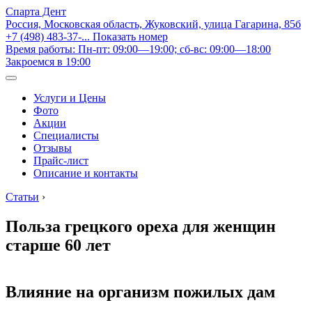
Спарта Дент
Россия, Московская область, Жуковский, улица Гагарина, 85б
+7 (498) 483-37-...
Показать номер
Время работы: Пн-пт: 09:00—19:00; сб-вс: 09:00—18:00
Закроемся в 19:00
Услуги и Цены
Фото
Акции
Специалисты
Отзывы
Прайс-лист
Описание и контакты
Статьи
›
Польза грецкого ореха для женщин
старше 60 лет
Влияние на организм пожилых дам