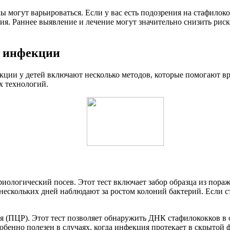
 могут варьироваться. Если у вас есть подозрения на стафилок
ия. Раннее выявление и лечение могут значительно снизить рис
и инфекции
ии у детей включают несколько методов, которые помогают вра
х технологий.
ологический посев. Этот тест включает забор образца из пораже
нескольких дней наблюдают за ростом колоний бактерий. Если ст
 (ПЦР). Этот тест позволяет обнаружить ДНК стафилококков в о
енно полезен в случаях, когда инфекция протекает в скрытой ф