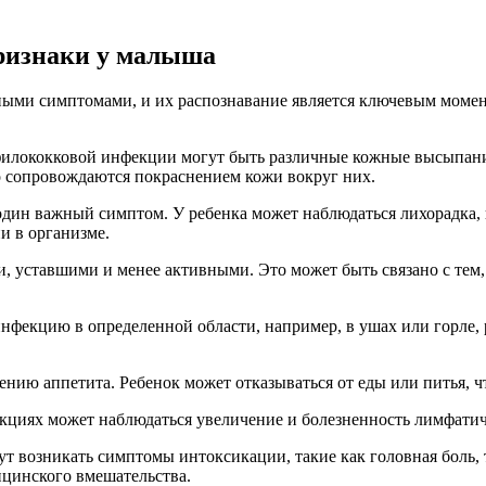
ризнаки у малыша
ными симптомами, и их распознавание является ключевым момен
филококковой инфекции могут быть различные кожные высыпания
о сопровождаются покраснением кожи вокруг них.
дин важный симптом. У ребенка может наблюдаться лихорадка, 
и в организме.
и, уставшими и менее активными. Это может быть связано с тем,
нфекцию в определенной области, например, в ушах или горле, 
.
нию аппетита. Ребенок может отказываться от еды или питья, ч
кциях может наблюдаться увеличение и болезненность лимфатиче
ут возникать симптомы интоксикации, такие как головная боль, 
ицинского вмешательства.