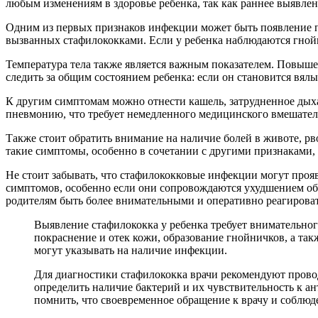
любым изменениям в здоровье ребенка, так как раннее выявле
Одним из первых признаков инфекции может быть появление по
вызванных стафилококками. Если у ребенка наблюдаются гной
Температура тела также является важным показателем. Повыше
следить за общим состоянием ребенка: если он становится вялы
К другим симптомам можно отнести кашель, затрудненное дыха
пневмонию, что требует немедленного медицинского вмешател
Также стоит обратить внимание на наличие болей в животе, р
такие симптомы, особенно в сочетании с другими признаками, 
Не стоит забывать, что стафилококковые инфекции могут проя
симптомов, особенно если они сопровождаются ухудшением об
родителям быть более внимательными и оперативно реагировать
Выявление стафилококка у ребенка требует внимательно
покраснение и отек кожи, образование гнойничков, а так
могут указывать на наличие инфекции.
Для диагностики стафилококка врачи рекомендуют провод
определить наличие бактерий и их чувствительность к а
помнить, что своевременное обращение к врачу и соблю