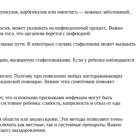
рункулов, карбункулов или импетиго — кожных заболеваний,
льсия, может указывать на инфекционный процесс. Важно
м того, что организм борется с инфекцией.
ельные пути. В некоторых случаях стафилококк может вызывать
кцию, вызванную стафилококками. Если у ребенка наблюдаются
еомиелит. Поэтому при появлении любых настораживающих
едицинской помощью. Знание этих симптомов поможет
ают, что основными признаками инфекции могут быть
остояние ребенка: слабость, капризность и отказ от еды
й области или анализ крови. Эти методы позволяют точно
ключать как местные, так и системные препараты. Важно
оцесс выздоровления.