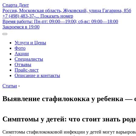
Спарта Дент
Россия, Московская область, Жуковский, улица Гагарина, 85б
+7 (498) 483-37-...
Показать номер
Время работы: Пн-пт: 09:00—19:00; сб-вс: 09:00—18:00
Закроемся в 19:00
Услуги и Цены
Фото
Акции
Специалисты
Отзывы
Прайс-лист
Описание и контакты
Статьи
›
Выявление стафилококка у ребенка — 
Симптомы у детей: что стоит знать род
Симптомы стафилококковой инфекции у детей могут варьирова