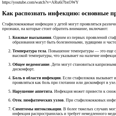
https://youtube.com/watch?v=ARu6i7bxOWY
Как распознать инфекцию: основные п
Стафилококковые инфекции у детей могут проявляться различ
признаки, на которые стоит обратить внимание, включают:
Кожные высыпания
. Одним из первых проявлений ста
образования могут быть болезненными, зудящими и част
Температура тела
. Повышение температуры — это еще о
высокой температуры, что указывает на наличие инфекци
Общее недомогание
. Дети могут становиться капризным
дискомфорт.
Боль в области инфекции
. Если стафилококк вызывает и
проявляться как боль при глотании или дискомфорт в ухе
Нарушение аппетита
. Инфекция может привести к сниже
Отек лимфатических узлов
. При стафилококковых инфе
Симптомы интоксикации
. В более тяжелых случаях мог
инфекция распространилась и требует немедленного мед