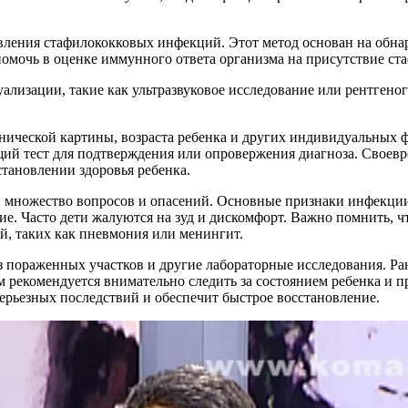
ения стафилококковых инфекций. Этот метод основан на обнар
помочь в оценке иммунного ответа организма на присутствие ст
уализации, такие как ультразвуковое исследование или рентгеног
инической картины, возраста ребенка и других индивидуальных 
ящий тест для подтверждения или опровержения диагноза. Своев
тановлении здоровья ребенка.
й множество вопросов и опасений. Основные признаки инфекции
. Часто дети жалуются на зуд и дискомфорт. Важно помнить, ч
й, таких как пневмония или менингит.
 пораженных участков и другие лабораторные исследования. Ра
 рекомендуется внимательно следить за состоянием ребенка и 
ерьезных последствий и обеспечит быстрое восстановление.