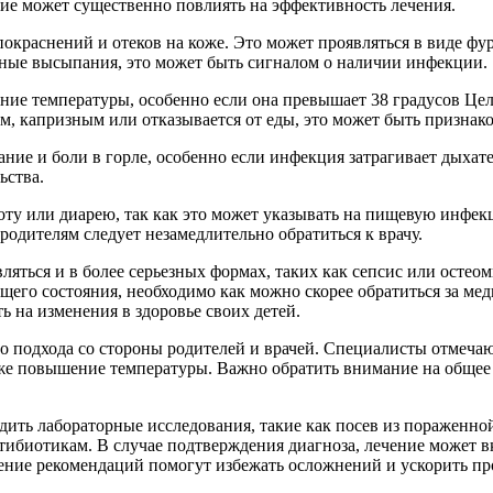
ние может существенно повлиять на эффективность лечения.
краснений и отеков на коже. Это может проявляться в виде фу
ные высыпания, это может быть сигналом о наличии инфекции.
ние температуры, особенно если она превышает 38 градусов Це
м, капризным или отказывается от еды, это может быть признако
ние и боли в горле, особенно если инфекция затрагивает дыхат
ьства.
воту или диарею, так как это может указывать на пищевую инфе
родителям следует незамедлительно обратиться к врачу.
вляться и в более серьезных формах, таких как сепсис или ост
щего состояния, необходимо как можно скорее обратиться за м
 на изменения в здоровье своих детей.
го подхода со стороны родителей и врачей. Специалисты отмеч
же повышение температуры. Важно обратить внимание на общее с
ить лабораторные исследования, такие как посев из пораженно
нтибиотикам. В случае подтверждения диагноза, лечение может в
дение рекомендаций помогут избежать осложнений и ускорить пр