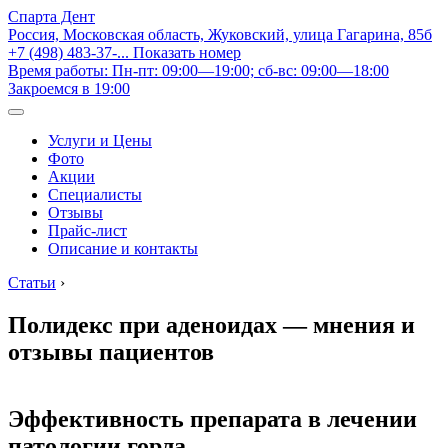
Спарта Дент
Россия, Московская область, Жуковский, улица Гагарина, 85б
+7 (498) 483-37-...
Показать номер
Время работы: Пн-пт: 09:00—19:00; сб-вс: 09:00—18:00
Закроемся в 19:00
Услуги и Цены
Фото
Акции
Специалисты
Отзывы
Прайс-лист
Описание и контакты
Статьи
›
Полидекс при аденоидах — мнения и
отзывы пациентов
Эффективность препарата в лечении
патологии горла