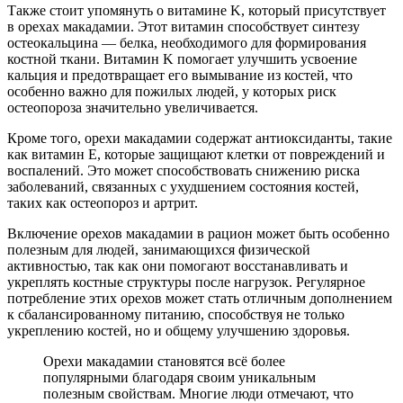
Также стоит упомянуть о витамине K, который присутствует
в орехах макадамии. Этот витамин способствует синтезу
остеокальцина — белка, необходимого для формирования
костной ткани. Витамин K помогает улучшить усвоение
кальция и предотвращает его вымывание из костей, что
особенно важно для пожилых людей, у которых риск
остеопороза значительно увеличивается.
Кроме того, орехи макадамии содержат антиоксиданты, такие
как витамин E, которые защищают клетки от повреждений и
воспалений. Это может способствовать снижению риска
заболеваний, связанных с ухудшением состояния костей,
таких как остеопороз и артрит.
Включение орехов макадамии в рацион может быть особенно
полезным для людей, занимающихся физической
активностью, так как они помогают восстанавливать и
укреплять костные структуры после нагрузок. Регулярное
потребление этих орехов может стать отличным дополнением
к сбалансированному питанию, способствуя не только
укреплению костей, но и общему улучшению здоровья.
Орехи макадамии становятся всё более
популярными благодаря своим уникальным
полезным свойствам. Многие люди отмечают, что