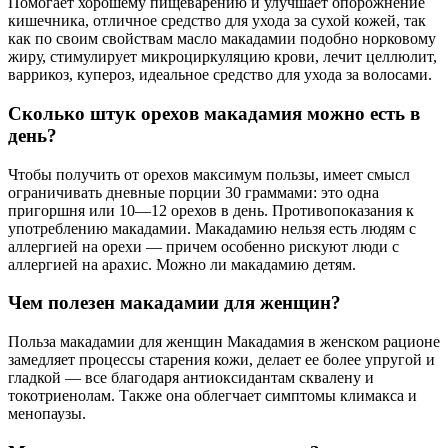
Помогает хорошему пищеварению и улучшает опорожнение
кишечника, отличное средство для ухода за сухой кожей, так
как по своим свойствам масло макадамии подобно норковому
жиру, стимулирует микроциркуляцию крови, лечит целлюлит,
варрикоз, купероз, идеальное средство для ухода за волосами.
Сколько штук орехов макадамия можно есть в
день?
Чтобы получить от орехов максимум пользы, имеет смысл
ограничивать дневные порции 30 граммами: это одна
пригоршня или 10—12 орехов в день. Противопоказания к
употреблению макадамии. Макадамию нельзя есть людям с
аллергией на орехи — причем особенно рискуют люди с
аллергией на арахис. Можно ли макадамию детям.
Чем полезен макадамии для женщин?
Польза макадамии для женщин Макадамия в женском рационе
замедляет процессы старения кожи, делает ее более упругой и
гладкой — все благодаря антиоксидантам сквалену и
токотриенолам. Также она облегчает симптомы климакса и
менопаузы.