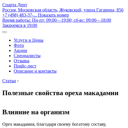
Спарта Дент
Россия, Московская область, Жуковский, улица Гагарина, 85б
+7 (498) 483-37-...
Показать номер
Время работы: Пн-пт: 09:00—19:00; сб-вс: 09:00—18:00
Закроемся в 19:00
Услуги и Цены
Фото
Акции
Специалисты
Отзывы
Прайс-лист
Описание и контакты
Статьи
›
Полезные свойства ореха макадамии
Влияние на организм
Орех макадамия, благодаря своему богатому составу,