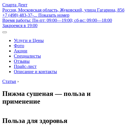
Спарта Дент
Россия, Московская область, Жуковский, улица Гагарина, 85б
+7 (498) 483-37-...
Показать номер
Время работы: Пн-пт: 09:00—19:00; сб-вс: 09:00—18:00
Закроемся в 19:00
Услуги и Цены
Фото
Акции
Специалисты
Отзывы
Прайс-лист
Описание и контакты
Статьи
›
Пижма сушеная — польза и
применение
Польза для здоровья