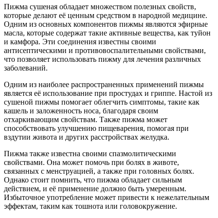
Пижма сушеная обладает множеством полезных свойств,
которые делают её ценным средством в народной медицине.
Одним из основных компонентов пижмы являются эфирные
масла, которые содержат такие активные вещества, как туйон
и камфора. Эти соединения известны своими
антисептическими и противовоспалительными свойствами,
что позволяет использовать пижму для лечения различных
заболеваний.
Одним из наиболее распространенных применений пижмы
является её использование при простудах и гриппе. Настой из
сушеной пижмы помогает облегчить симптомы, такие как
кашель и заложенность носа, благодаря своим
отхаркивающим свойствам. Также пижма может
способствовать улучшению пищеварения, помогая при
вздутии живота и других расстройствах желудка.
Пижма также известна своими спазмолитическими
свойствами. Она может помочь при болях в животе,
связанных с менструацией, а также при головных болях.
Однако стоит помнить, что пижма обладает сильным
действием, и её применение должно быть умеренным.
Избыточное употребление может привести к нежелательным
эффектам, таким как тошнота или головокружение.