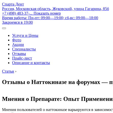
Спарта Дент
Россия, Московская область, Жуковский, улица Гагарина, 85б
+7 (498) 483-37-...
Показать номер
Время работы: Пн-пт: 09:00—19:00; сб-вс: 09:00—18:00
Закроемся в 19:00
Услуги и Цены
Фото
Акции
Специалисты
Отзывы
Прайс-лист
Описание и контакты
Статьи
›
Отзывы о Наттокиназе на форумах — п
Мнения о Препарате: Опыт Применени
Мнения пользователей о наттокиназе варьируются в зависимос