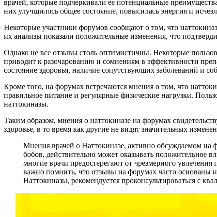
врачей, которые подчеркивали ее потенциальные преимущества 
них улучшилось общее состояние, повысилась энергия и исчезл
Некоторые участники форумов сообщают о том, что наттокиназ
их анализы показали положительные изменения, что подтверди
Однако не все отзывы столь оптимистичны. Некоторые пользова
приводит к разочарованию и сомнениям в эффективности препа
состояние здоровья, наличие сопутствующих заболеваний и со
Кроме того, на форумах встречаются мнения о том, что натток
правильное питание и регулярные физические нагрузки. Польз
наттокиназы.
Таким образом, мнения о наттокиназе на форумах свидетельст
здоровье, в то время как другие не видят значительных измен
Мнения врачей о Наттокиназе, активно обсуждаемом на 
бобов, действительно может оказывать положительное вл
многие врачи предостерегают от чрезмерного увлечения
важно помнить, что отзывы на форумах часто основаны 
Наттокиназы, рекомендуется проконсультироваться с кв