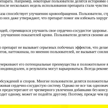
парата. Например, некоторые пользователи делятся историями о
после нескольких недель использования препарата стали чувств
иназа способствует улучшению кровообращения. Пользователи, 
из них даже утверждают, что препарат помог им избежать хирург
юдей, стремящихся улучшить свое сердечно-сосудистое здоровье
и улучшению показателей крови. Пользователи делятся своими 
что препарат не вызывает серьезных побочных эффектов, что дел
ов, наттокиназа, по мнению пользователей, не вызывает сонли
черкивают его потенциальные преимущества и положительное во
ндивидуален, и результаты могут варьироваться. Всегда рекоме
бсуждений и споров. Многие пользователи делятся положительн
рживая сердечно-сосудистую систему. Однако не все так однозна
 предостерегают от чрезмерного увлечения добавками без конс
дходит одному, может не подойти другому. Поэтому, прежде чем 