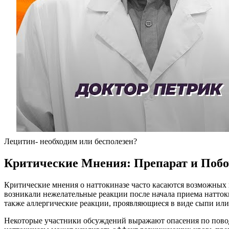
Лецитин- необходим или бесполезен?
Критические Мнения: Препарат и По
Критические мнения о наттокиназе часто касаются возможных 
возникали нежелательные реакции после начала приема натток
также аллергические реакции, проявляющиеся в виде сыпи или 
Некоторые участники обсуждений выражают опасения по повод