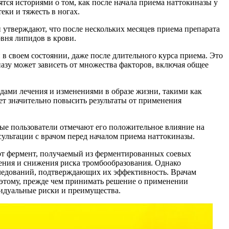
тся историями о том, как после начала приема наттокиназы у
еки и тяжесть в ногах.
 утверждают, что после нескольких месяцев приема препарата
вня липидов в крови.
в своем состоянии, даже после длительного курса приема. Это
азу может зависеть от множества факторов, включая общее
одами лечения и изменениями в образе жизни, такими как
ет значительно повысить результаты от применения
рые пользователи отмечают его положительное влияние на
сультации с врачом перед началом приема наттокиназы.
тот фермент, получаемый из ферментированных соевых
щения и снижения риска тромбообразования. Однако
следований, подтверждающих их эффективность. Врачам
оэтому, прежде чем принимать решение о применении
идуальные риски и преимущества.