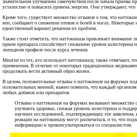
значительном улучшении самочувствия после начала приема пре
усталостью и повысить уровень энергии. Они утверждают, что 
Кроме того, существует множество отзывов о том, что натток
вен, сообщают о снижении отеков и болей в ногах. Некоторые 
единственный вариант решения их проблем.
Также стоит отметить, что наттокиназа привлекает внимание л
прием препарата способствует снижению уровня холестерина 
липидном профиле после курса лечения.
Многие из тех, кто использует наттокиназу, также отмечают, 
применения. В отличие от некоторых традиционных медикамент
продолжать вести активный образ жизни.
В целом, положительные отзывы о наттокиназе на форумах под
положительных мнений, важно помнить, что каждый организм и
любых добавок или препаратов.
Отзывы о наттокиназе на форумах вызывают множество о
улучшить здоровье, снижая уровень холестерина и подде
научных исследований, подтверждающих эти заявления, и
реакции на наттокиназу могут различаться, и то, что по
информацию и проконсультироваться со специалистом.