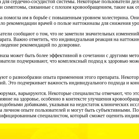
для сердечно-сосудистой системы. Некоторые пользователи деля
и симптомы, связанные с плохим кровообращением, такие как от
а помогла им в борьбе с повышенным уровнем холестерина. Они
ло рекомендации врачей о пользе наттокиназы для снижения уро
тели сообщают о том, что не заметили значительных изменений 
рата. Важно отметить, что индивидуальная реакция на наттокин
блюдение рекомендаций по дозировке.
иназа может быть более эффективной в сочетании с другими мет
ователи подчеркивают, что комплексный подход к здоровью мож
вуют о разнообразии опыта применения этого препарата. Некото
ений. Это подчеркивает важность индивидуального подхода и кон
форумах, варьируются. Некоторые специалисты отмечают, что э
ияние на здоровье, особенно в контексте улучшения кровообра
 подобными добавками, указывая на недостаток клинических ис
на личном опыте пользователей и могут быть субъективными. П
алифицированным специалистом, который сможет оценить индив