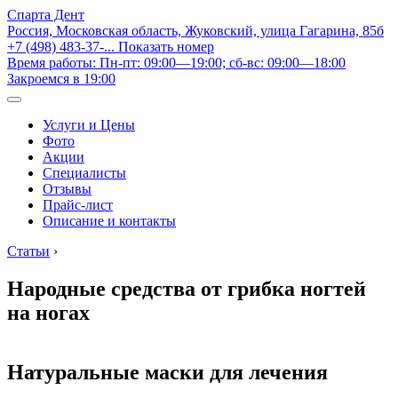
Спарта Дент
Россия, Московская область, Жуковский, улица Гагарина, 85б
+7 (498) 483-37-...
Показать номер
Время работы: Пн-пт: 09:00—19:00; сб-вс: 09:00—18:00
Закроемся в 19:00
Услуги и Цены
Фото
Акции
Специалисты
Отзывы
Прайс-лист
Описание и контакты
Статьи
›
Народные средства от грибка ногтей
на ногах
Натуральные маски для лечения