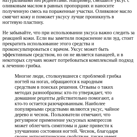
натуральными ингредиентами. Например, смешайте уксус с
оливковым маслом в равных пропорциях и наносите
полученную смесь на пораженные участки. Оливковое масло
смягчит кожу и поможет уксусу лучше проникнуть в
ногтевую пластину.
Не забывайте, что при использовании уксуса важно следить за
реакцией кожи. Если вы заметили покраснение или зуд, стоит
прекратить использование этого средства и
проконсультироваться с врачом. Уксус может быть
эффективным средством, но он не является панацеей, и в
некоторых случаях может потребоваться комплексный подход
к лечению грибка.
Многие люди, столкнувшиеся с проблемой грибка
ногтей на ногах, обращаются к народным
средствам в поисках решения. Отзывы о таких
методах разнообразны: кто-то утверждает, что
домашние рецепты действительно помогают, а
кто-то остается разочарованным. Наиболее
популярными средствами являются уксус, чайное
дерево и чеснок. Пользователи отмечают, что
регулярное применение уксусных компрессов
может облегчить симптомы и даже привести к
улучшению состояния ногтей. Чеснок, благодаря
своим антисептическим свойствам, также имеет