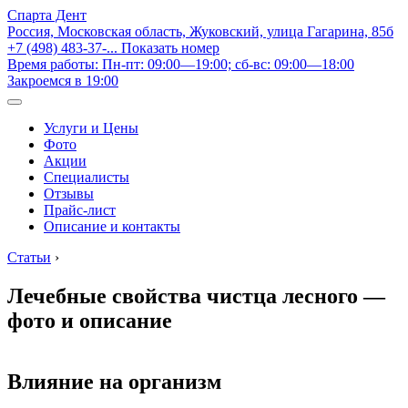
Спарта Дент
Россия, Московская область, Жуковский, улица Гагарина, 85б
+7 (498) 483-37-...
Показать номер
Время работы: Пн-пт: 09:00—19:00; сб-вс: 09:00—18:00
Закроемся в 19:00
Услуги и Цены
Фото
Акции
Специалисты
Отзывы
Прайс-лист
Описание и контакты
Статьи
›
Лечебные свойства чистца лесного —
фото и описание
Влияние на организм