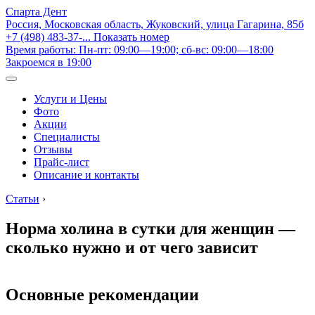
Спарта Дент
Россия, Московская область, Жуковский, улица Гагарина, 85б
+7 (498) 483-37-...
Показать номер
Время работы: Пн-пт: 09:00—19:00; сб-вс: 09:00—18:00
Закроемся в 19:00
Услуги и Цены
Фото
Акции
Специалисты
Отзывы
Прайс-лист
Описание и контакты
Статьи
›
Норма холина в сутки для женщин —
сколько нужно и от чего зависит
Основные рекомендации