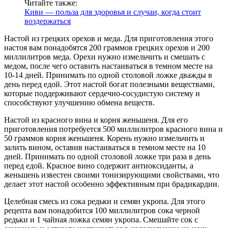
Читайте также:
Киви — польза для здоровья и случаи, когда стоит
воздержаться
Настой из грецких орехов и меда. Для приготовления этого
настоя вам понадобятся 200 граммов грецких орехов и 200
миллилитров меда. Орехи нужно измельчить и смешать с
медом, после чего оставить настаиваться в темном месте на
10-14 дней. Принимать по одной столовой ложке дважды в
день перед едой. Этот настой богат полезными веществами,
которые поддерживают сердечно-сосудистую систему и
способствуют улучшению обмена веществ.
Настой из красного вина и корня женьшеня. Для его
приготовления потребуется 500 миллилитров красного вина и
50 граммов корня женьшеня. Корень нужно измельчить и
залить вином, оставив настаиваться в темном месте на 10
дней. Принимать по одной столовой ложке три раза в день
перед едой. Красное вино содержит антиоксиданты, а
женьшень известен своими тонизирующими свойствами, что
делает этот настой особенно эффективным при брадикардии.
Целебная смесь из сока редьки и семян укропа. Для этого
рецепта вам понадобится 100 миллилитров сока черной
редьки и 1 чайная ложка семян укропа. Смешайте сок с