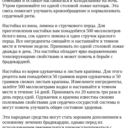
семенами и оставьте настаиваться в холодильнике на ночь.
Утром принимайте по одной столовой ложке натощак. Эта
смесь помогает улучшить кровообращение и нормализовать
сердечный ритм.
Настойка из вина, лимона и стручкового перца. Для
приготовления настойки вам понадобятся 500 миллилитров
белого вина, сок одного лимона и один стручок красного
перца. Все ингредиенты смешайте и настаивайте в темном
месте в течение недели. Принимать по одной столовой ложке
дважды в день. Эта настойка обладает ярко выраженными
тонизирующими свойствами и может помочь в борьбе с
брадикардией.
Настойка из корня одуванчика и листьев крапивы. Для этого
рецепта вам понадобятся 50 граммов корня одуванчика и 50
граммов свежих листьев крапивы. Измельчите ингредиенты,
залейте 500 миллилитрами водки и настаивайте в темном
месте в течение 14 дней. Принимать по 20 капель три раза в
день перед едой. Одуванчик и крапива известны своими
полезными свойствами для сердечно-сосудистой системы и
могут помочь улучшить общее состояние здоровья.
Эти народные средства могут стать хорошим дополнением к
основному лечению брадикардии, однако перед их
использованием рекомендуется проконсультироваться с