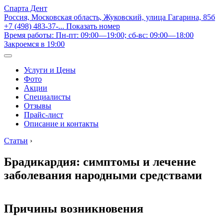
Спарта Дент
Россия, Московская область, Жуковский, улица Гагарина, 85б
+7 (498) 483-37-...
Показать номер
Время работы: Пн-пт: 09:00—19:00; сб-вс: 09:00—18:00
Закроемся в 19:00
Услуги и Цены
Фото
Акции
Специалисты
Отзывы
Прайс-лист
Описание и контакты
Статьи
›
Брадикардия: симптомы и лечение
заболевания народными средствами
Причины возникновения