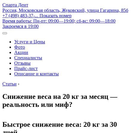
Спарта Дент
Россия, Московская область, Жуковский, улица Гагарина, 85б
+7 (498) 483-37-...
Показать номер
Время работы: Пн-пт: 09:00—19:00; сб-вс: 09:00—18:00
Закроемся в 19:00
Услуги и Цены
Фото
Акции
Специалисты
Отзывы
Прайс-лист
Описание и контакты
Статьи
›
Снижение веса на 20 кг за месяц —
реальность или миф?
Быстрое снижение веса: 20 кг за 30
дней