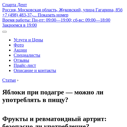
Спарта Дент
Россия, Московская область, Жуковский, улица Гагарина, 85б
+7 (498) 483-37-...
Показать номер
Время работы: Пн-пт: 09:00—19:00; сб-вс: 09:00—18:00
Закроемся в 19:00
Услуги и Цены
Фото
Акции
Специалисты
Отзывы
Прайс-лист
Описание и контакты
Статьи
›
Яблоки при подагре — можно ли
употреблять в пищу?
Фрукты и ревматоидный артрит:
безопасно ли употребление?