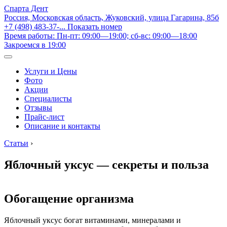
Спарта Дент
Россия, Московская область, Жуковский, улица Гагарина, 85б
+7 (498) 483-37-...
Показать номер
Время работы: Пн-пт: 09:00—19:00; сб-вс: 09:00—18:00
Закроемся в 19:00
Услуги и Цены
Фото
Акции
Специалисты
Отзывы
Прайс-лист
Описание и контакты
Статьи
›
Яблочный уксус — секреты и польза
Обогащение организма
Яблочный уксус богат витаминами, минералами и