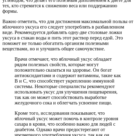
углеводов, что делает его полезным дополнением к диете для
тех, кто стремится к снижению веса или поддержанию
формы.
Важно отметить, что для достижения максимальной пользы от
яблочного уксуса его следует употреблять в разбавленном
виде. Рекомендуется добавлять одну-две столовые ложки
уксуса в стакан воды и пить этот раствор перед едой. Это
поможет не только обогатить организм полезными
веществами, но и улучшить общее самочувствие.
Врачи отмечают, что яблочный уксус обладает
рядом полезных свойств, которые могут
положительно сказаться на здоровье. Он богат
антиоксидантами и содержит витамины, такие как
B и C, что способствует укреплению иммунной
системы. Некоторые специалисты рекомендуют
использовать уксус для улучшения пищеварения,
так как он может способствовать выработке
желудочного сока и облегчать усвоение пищи.
Кроме того, исследования показывают, что
яблочный уксус может помочь в контроле уровня
сахара в крови, что особенно важно для людей с
диабетом. Однако врачи предостерегают от
чрезмерного употребления уксуса, так как он