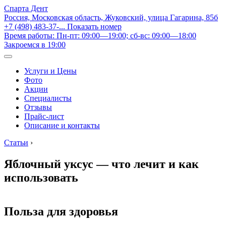
Спарта Дент
Россия, Московская область, Жуковский, улица Гагарина, 85б
+7 (498) 483-37-...
Показать номер
Время работы: Пн-пт: 09:00—19:00; сб-вс: 09:00—18:00
Закроемся в 19:00
Услуги и Цены
Фото
Акции
Специалисты
Отзывы
Прайс-лист
Описание и контакты
Статьи
›
Яблочный уксус — что лечит и как
использовать
Польза для здоровья