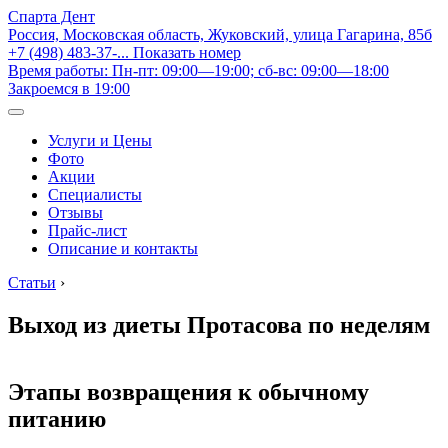
Спарта Дент
Россия, Московская область, Жуковский, улица Гагарина, 85б
+7 (498) 483-37-...
Показать номер
Время работы: Пн-пт: 09:00—19:00; сб-вс: 09:00—18:00
Закроемся в 19:00
Услуги и Цены
Фото
Акции
Специалисты
Отзывы
Прайс-лист
Описание и контакты
Статьи
›
Выход из диеты Протасова по неделям
Этапы возвращения к обычному
питанию