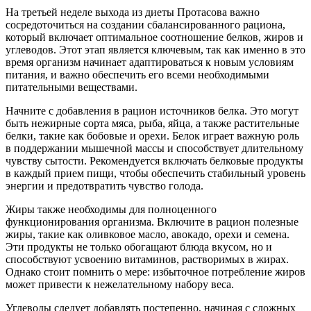
На третьей неделе выхода из диеты Протасова важно
сосредоточиться на создании сбалансированного рациона,
который включает оптимальное соотношение белков, жиров и
углеводов. Этот этап является ключевым, так как именно в это
время организм начинает адаптироваться к новым условиям
питания, и важно обеспечить его всеми необходимыми
питательными веществами.
Начните с добавления в рацион источников белка. Это могут
быть нежирные сорта мяса, рыба, яйца, а также растительные
белки, такие как бобовые и орехи. Белок играет важную роль
в поддержании мышечной массы и способствует длительному
чувству сытости. Рекомендуется включать белковые продукты
в каждый прием пищи, чтобы обеспечить стабильный уровень
энергии и предотвратить чувство голода.
Жиры также необходимы для полноценного
функционирования организма. Включите в рацион полезные
жиры, такие как оливковое масло, авокадо, орехи и семена.
Эти продукты не только обогащают блюда вкусом, но и
способствуют усвоению витаминов, растворимых в жирах.
Однако стоит помнить о мере: избыточное потребление жиров
может привести к нежелательному набору веса.
Углеводы следует добавлять постепенно, начиная с сложных