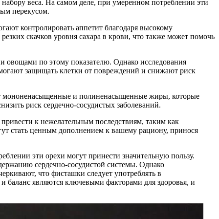
 набору веса. На самом деле, при умеренном потреблении эти
ным перекусом.
могают контролировать аппетит благодаря высокому
резких скачков уровня сахара в крови, что также может помочь
 и овощами по этому показателю. Однако исследования
омогают защищать клетки от повреждений и снижают риск
ржат мононенасыщенные и полиненасыщенные жиры, которые
низить риск сердечно-сосудистых заболеваний.
т привести к нежелательным последствиям, таким как
ут стать ценным дополнением к вашему рациону, принося
реблении эти орехи могут принести значительную пользу.
держанию сердечно-сосудистой системы. Однако
еркивают, что фисташки следует употреблять в
 и баланс являются ключевыми факторами для здоровья, и