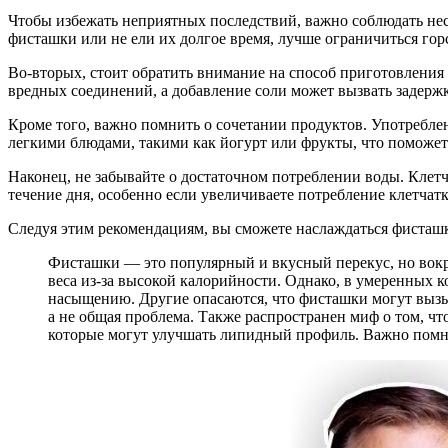
Чтобы избежать неприятных последствий, важно соблюдать нес
фисташки или не ели их долгое время, лучше ограничиться гор
Во-вторых, стоит обратить внимание на способ приготовления
вредных соединений, а добавление соли может вызвать задержк
Кроме того, важно помнить о сочетании продуктов. Употребле
легкими блюдами, такими как йогурт или фрукты, что поможе
Наконец, не забывайте о достаточном потреблении воды. Клетч
течение дня, особенно если увеличиваете потребление клетчатк
Следуя этим рекомендациям, вы сможете наслаждаться фисташк
Фисташки — это популярный и вкусный перекус, но вокр
веса из-за высокой калорийности. Однако, в умеренных к
насыщению. Другие опасаются, что фисташки могут вызыв
а не общая проблема. Также распространен миф о том, 
которые могут улучшать липидный профиль. Важно помни