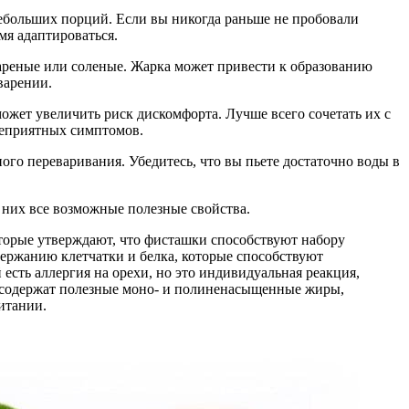
небольших порций. Если вы никогда раньше не пробовали
мя адаптироваться.
жареные или соленые. Жарка может привести к образованию
варении.
жет увеличить риск дискомфорта. Лучше всего сочетать их с
неприятных симптомов.
ого переваривания. Убедитесь, что вы пьете достаточно воды в
 них все возможные полезные свойства.
торые утверждают, что фисташки способствуют набору
одержанию клетчатки и белка, которые способствуют
сть аллергия на орехи, но это индивидуальная реакция,
и содержат полезные моно- и полиненасыщенные жиры,
итании.