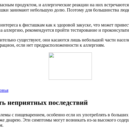
асным продуктом, и аллергические реакции на них встречаются 
исташки занимают небольшую долю. Поэтому для большинства лю
 интереса к фисташкам как к здоровой закуске, что может приве
 на аллергию, рекомендуется пройти тестирование и проконсульти
вительно существуют, они касаются лишь небольшой части насе
рацион, если нет предрасположенности к аллергиям.
овья
ть неприятных последствий
блемы с пищеварением, особенно если их употреблять в больших
же диарею. Эти симптомы могут возникать из-за высокого содер
м.