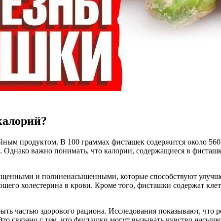
калорий?
ным продуктом. В 100 граммах фисташек содержится около 560 к
Однако важно понимать, что калории, содержащиеся в фисташках,
ыщенными и полиненасыщенными, которые способствуют улучше
шего холестерина в крови. Кроме того, фисташки содержат клет
ыть частью здорового рациона. Исследования показывают, что р
то связано с тем, что фисташки могут вызывать чувство насыще