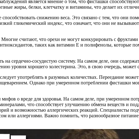
заблуждений является мнение о том, что фисташки способствуют
езные жиры, белки, клетчатку и витамины, что делает их отлич
 способствовать снижению веса. Это связано с тем, что они по
зкий гликемический индекс, что означает, что они не вызывают 
 Многие считают, что орехи не могут конкурировать с фруктами
антиоксидантов, таких как витамин E и полифенолы, которые п
ять на сердечно-сосудистую систему. На самом деле, они соде
ию уровня хорошего холестерина. Это, в свою очередь, может с
 следует употреблять в разумных количествах. Переедание може
ищеварением. Однако при умеренном потреблении фисташки мог
 мифов о вреде для здоровья. На самом деле, при умеренном пот
инералами, что способствует улучшению обмена веществ и под
орий и возможностью аллергических реакций. Специалисты подч
ом или аллергиями. Важно помнить, что разнообразное питание