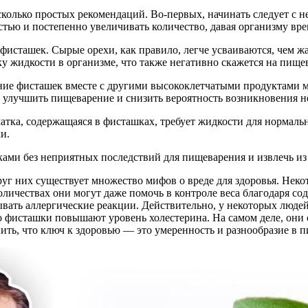
колько простых рекомендаций. Во-первых, начинать следует с 
стью и постепенно увеличивать количество, давая организму вре
 фисташек. Сырые орехи, как правило, легче усваиваются, чем 
у жидкости в организме, что также негативно скажется на пище
ние фисташек вместе с другими высококлетчатыми продуктами мо
т улучшить пищеварение и снизить вероятность возникновения 
атка, содержащаяся в фисташках, требует жидкости для нормальн
и.
ами без неприятных последствий для пищеварения и извлечь из
уг них существует множество мифов о вреде для здоровья. Неко
оличествах они могут даже помочь в контроле веса благодаря с
ать аллергические реакции. Действительно, у некоторых людей е
что фисташки повышают уровень холестерина. На самом деле, он
ть, что ключ к здоровью — это умеренность и разнообразие в п