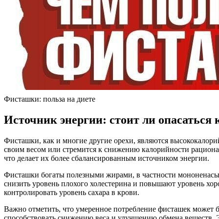
Фисташки: польза на диете
Источник энергии: стоит ли опасаться 
Фисташки, как и многие другие орехи, являются высококалорий
своим весом или стремится к снижению калорийности рациона. 
что делает их более сбалансированным источником энергии.
Фисташки богаты полезными жирами, в частности мононенас
снизить уровень плохого холестерина и повышают уровень хоро
контролировать уровень сахара в крови.
Важно отметить, что умеренное потребление фисташек может б
способствовать снижению веса и улучшению обмена веществ. Э