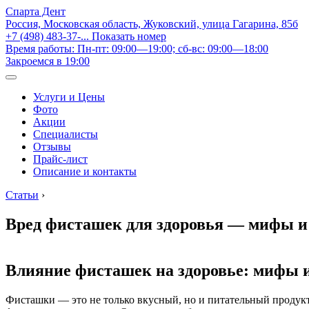
Спарта Дент
Россия, Московская область, Жуковский, улица Гагарина, 85б
+7 (498) 483-37-...
Показать номер
Время работы: Пн-пт: 09:00—19:00; сб-вс: 09:00—18:00
Закроемся в 19:00
Услуги и Цены
Фото
Акции
Специалисты
Отзывы
Прайс-лист
Описание и контакты
Статьи
›
Вред фисташек для здоровья — мифы и
Влияние фисташек на здоровье: мифы 
Фисташки — это не только вкусный, но и питательный продукт