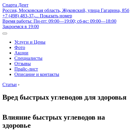
Спарта Дент
Россия, Московская область, Жуковский, улица Гагарина, 85б
+7 (498) 483-37-...
Показать номер
Время работы: Пн-пт: 09:00—19:00; сб-вс: 09:00—18:00
Закроемся в 19:00
Услуги и Цены
Фото
Акции
Специалисты
Отзывы
Прайс-лист
Описание и контакты
Статьи
›
Вред быстрых углеводов для здоровья
Влияние быстрых углеводов на
здоровье