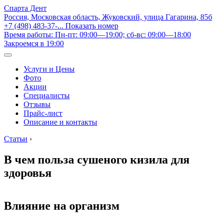
Спарта Дент
Россия, Московская область, Жуковский, улица Гагарина, 85б
+7 (498) 483-37-...
Показать номер
Время работы: Пн-пт: 09:00—19:00; сб-вс: 09:00—18:00
Закроемся в 19:00
Услуги и Цены
Фото
Акции
Специалисты
Отзывы
Прайс-лист
Описание и контакты
Статьи
›
В чем польза сушеного кизила для
здоровья
Влияние на организм