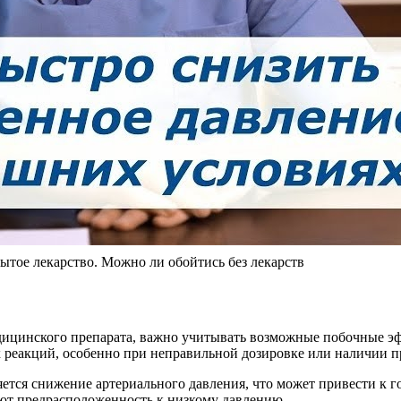
ое лекарство. Можно ли обойтись без лекарств
дицинского препарата, важно учитывать возможные побочные эфф
х реакций, особенно при неправильной дозировке или наличии 
тся снижение артериального давления, что может привести к г
еют предрасположенность к низкому давлению.