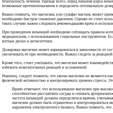
безопасность лечения. Прежде всего, перед началом курса инъ
возможные противопоказания и определить оптимальную дози
Важно помнить, что магнезия, или сульфат магния, может прим
необходимо быстрое снижение давления. Однако не стоит испол
таких случаях важно следовать рекомендациям врача и исполь
При проведении инъекций необходимо соблюдать правила асеп
медицинским, с использованием стерильных инструментов. Есл
ватные диски и антисептики.
Дозировка магнезии может варьироваться в зависимости от со
увеличивать её при необходимости. Важно следить за реакцией
Кроме того, стоит учитывать, что магнезия может взаимодейс
избежать нежелательных реакций и осложнений.
Наконец, следует помнить, что уколы магнезии не являются пан
физической активностью и контролировать уровень стресса. Эт
Врачи отмечают, что использование магнезии при высоко
способностью расслаблять сосуды и снижать артериально
частота инъекций должны определяться врачом, учитыва
магнезии должно быть ограничено и контролироваться м
нарушения электролитного баланса. Важно помнить, что 