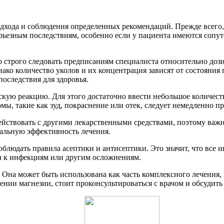
одхода и соблюдения определенных рекомендаций. Прежде всего
ерьезным последствиям, особенно если у пациента имеются соп
 строго следовать предписаниям специалиста относительно доз
нако количество уколов и их концентрация зависят от состояния
последствия для здоровья.
ескую реакцию. Для этого достаточно ввести небольшое количест
мы, такие как зуд, покраснение или отек, следует немедленно пр
ействовать с другими лекарственными средствами, поэтому важ
альную эффективность лечения.
блюдать правила асептики и антисептики. Это значит, что все
 к инфекциям или другим осложнениям.
. Она может быть использована как часть комплексного лечения
нии магнезии, стоит проконсультироваться с врачом и обсудить