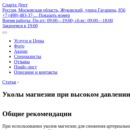
Спарта Дент
Россия, Московская область, Жуковский, улица Гагарина, 85б
+7 (498) 483-37-...
Показать номер
Время работы: Пн-пт: 09:00—19:00; сб-вс: 09:00—18:00
Закроемся в 19:00
Услуги и Цены
Фото
Акции
Специалисты
Отзывы
Прайс-лист
Описание и контакты
Статьи
›
Уколы магнезии при высоком давлении
Общие рекомендации
При использовании уколов магнезии для снижения артериальн