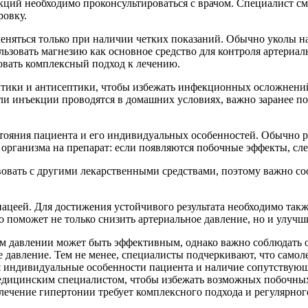
екций необходимо проконсультироваться с врачом. Специалист с
ровку.
еняться только при наличии четких показаний. Обычно уколы на
ьзовать магнезию как основное средство для контроля артериал
зовать комплексный подход к лечению.
тики и антисептики, чтобы избежать инфекционных осложнений.
и инъекции проводятся в домашних условиях, важно заранее по
стояния пациента и его индивидуальных особенностей. Обычно 
 организма на препарат: если появляются побочные эффекты, сле
твовать с другими лекарственными средствами, поэтому важно с
ацеей. Для достижения устойчивого результата необходимо также
о поможет не только снизить артериальное давление, но и улучш
м давлении может быть эффективным, однако важно соблюдать о
е давление. Тем не менее, специалисты подчеркивают, что само
я индивидуальные особенности пациента и наличие сопутствую
едицинским специалистом, чтобы избежать возможных побочных 
лечение гипертонии требует комплексного подхода и регулярног