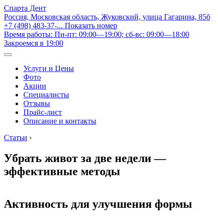
Спарта Дент
Россия, Московская область, Жуковский, улица Гагарина, 85б
+7 (498) 483-37-...
Показать номер
Время работы: Пн-пт: 09:00—19:00; сб-вс: 09:00—18:00
Закроемся в 19:00
Услуги и Цены
Фото
Акции
Специалисты
Отзывы
Прайс-лист
Описание и контакты
Статьи
›
Убрать живот за две недели —
эффективные методы
Активность для улучшения формы