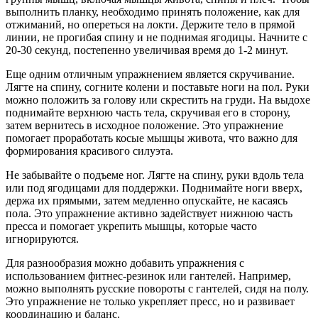
выполнить планку, необходимо принять положение, как для
отжиманий, но опереться на локти. Держите тело в прямой
линии, не прогибая спину и не поднимая ягодицы. Начните с
20-30 секунд, постепенно увеличивая время до 1-2 минут.
Еще одним отличным упражнением является скручивание.
Лягте на спину, согните колени и поставьте ноги на пол. Руки
можно положить за голову или скрестить на груди. На выдохе
поднимайте верхнюю часть тела, скручивая его в сторону,
затем вернитесь в исходное положение. Это упражнение
помогает проработать косые мышцы живота, что важно для
формирования красивого силуэта.
Не забывайте о подъеме ног. Лягте на спину, руки вдоль тела
или под ягодицами для поддержки. Поднимайте ноги вверх,
держа их прямыми, затем медленно опускайте, не касаясь
пола. Это упражнение активно задействует нижнюю часть
пресса и помогает укрепить мышцы, которые часто
игнорируются.
Для разнообразия можно добавить упражнения с
использованием фитнес-резинок или гантелей. Например,
можно выполнять русские повороты с гантелей, сидя на полу.
Это упражнение не только укрепляет пресс, но и развивает
координацию и баланс.