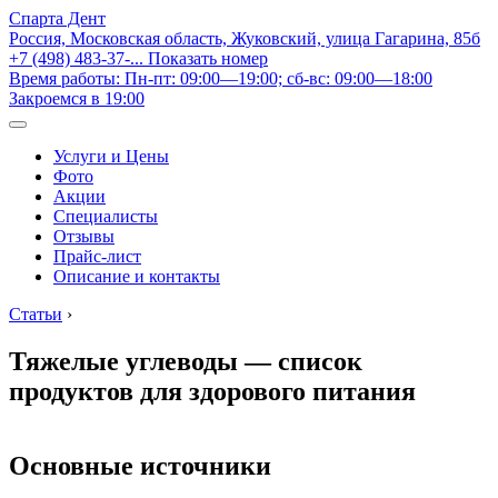
Спарта Дент
Россия, Московская область, Жуковский, улица Гагарина, 85б
+7 (498) 483-37-...
Показать номер
Время работы: Пн-пт: 09:00—19:00; сб-вс: 09:00—18:00
Закроемся в 19:00
Услуги и Цены
Фото
Акции
Специалисты
Отзывы
Прайс-лист
Описание и контакты
Статьи
›
Тяжелые углеводы — список
продуктов для здорового питания
Основные источники