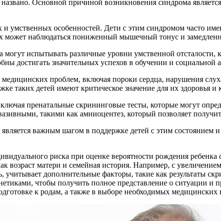
о названо. Основной причиной возникновения синдрома является
и умственных особенностей. Дети с этим синдромом часто имею
 них может наблюдаться пониженный мышечный тонус и замедлен
а могут испытывать различные уровни умственной отсталости, к
обны достигать значительных успехов в обучении и социальной 
медицинских проблем, включая пороки сердца, нарушения слуха
ке таких детей имеют критическое значение для их здоровья и 
лючая пренатальные скрининговые тесты, которые могут определ
вазивными, такими как амниоцентез, который позволяет получит
является важным шагом в поддержке детей с этим состоянием и 
видуального риска при оценке вероятности рождения ребенка с
ак возраст матери и семейная история. Например, с увеличением 
, учитывает дополнительные факторы, такие как результаты скр
енетиками, чтобы получить полное представление о ситуации и
одготовке к родам, а также в выборе необходимых медицинских 