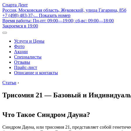
Спарта Дент
Россия, Московская область, Жуковский, улица Гагарина, 85б
+7 (498) 483-37-...
Показать номер
Время работы: Пн-пт: 09:00—19:00; сб-вс: 09:00—18:00
Закроемся в 19:00
Услуги и Цены
Фото
Акции
Специалисты
Отзывы
Прайс-лист
Описание и контакты
Статьи
›
Трисомия 21 — Базовый и Индивидуа
Что Такое Синдром Дауна?
Синдром Дауна, или трисомия 21, представляет собой генетич