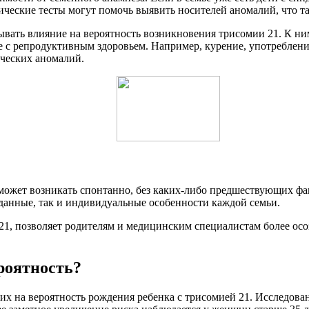
тические тесты могут помочь выявить носителей аномалий, что т
ывать влияние на вероятность возникновения трисомии 21. К ним
е с репродуктивным здоровьем. Например, курение, употреблени
ических аномалий.
 может возникать спонтанно, без каких-либо предшествующих фа
 данные, так и индивидуальные особенности каждой семьи.
21, позволяет родителям и медицинским специалистам более ос
роятность?
их на вероятность рождения ребенка с трисомией 21. Исследова