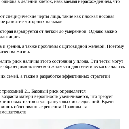
 ошибка в делении клеток, называемая нерасхождением, что
т специфические черты лица, такие как плоская носовая
ное развитие моторных навыков.
оторая варьируется от легкой до умеренной. Однако важно
адаптации.
 и зрения, а также проблемы с щитовидной железой. Поэтому
качества жизни.
ить риск наличия этого состояния у плода. Эти тесты могут
ь образец амниотической жидкости для генетического анализа.
их семей, а также в разработке эффективных стратегий
 трисомией 21. Базовый риск определяется
возраста матери вероятность увеличивается, что требует
ининговых тестов и ультразвуковых исследований. Врачи
 принять обоснованные решения. Правильная
вмешательств.