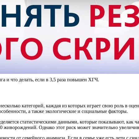
и что делать, если в 3,5 раза повышен ХГЧ.
есколько категорий, каждая из которых играет свою роль в оце
особенности, а также экологические и социальные факторы.
еделяется статистическими данными, которые показывают, как ча
00 живорождений. Однако этот риск может значительно увеличива
мости от семейного анамнеза. Если в семье уже есть дети с син