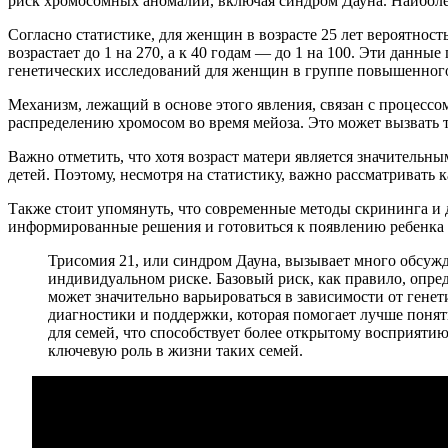
риск хромосомных аномалий, включая синдром Дауна. Наиболее
Согласно статистике, для женщин в возрасте 25 лет вероятност
возрастает до 1 на 270, а к 40 годам — до 1 на 100. Эти дан
генетических исследований для женщин в группе повышенного
Механизм, лежащий в основе этого явления, связан с процесс
распределению хромосом во время мейоза. Это может вызвать т
Важно отметить, что хотя возраст матери является значитель
детей. Поэтому, несмотря на статистику, важно рассматриват
Также стоит упомянуть, что современные методы скрининга и 
информированные решения и готовиться к появлению ребенка 
Трисомия 21, или синдром Дауна, вызывает много обсужд
индивидуальном риске. Базовый риск, как правило, опр
может значительно варьироваться в зависимости от гене
диагностики и поддержки, которая помогает лучше поня
для семей, что способствует более открытому восприяти
ключевую роль в жизни таких семей.