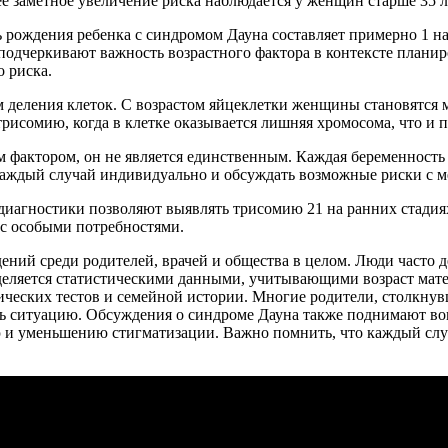
 заметное увеличение риска наблюдается у женщин старше 35 л
ь рождения ребенка с синдромом Дауна составляет примерно 1 на 
ные подчеркивают важность возрастного фактора в контексте план
 риска.
ом деления клеток. С возрастом яйцеклетки женщины становятся
рисомию, когда в клетке оказывается лишняя хромосома, что и п
ным фактором, он не является единственным. Каждая беременност
ь каждый случай индивидуально и обсуждать возможные риски с
диагностики позволяют выявлять трисомию 21 на ранних стадия
с особыми потребностями.
ений среди родителей, врачей и общества в целом. Люди часто 
еделяется статистическими данными, учитывающими возраст мат
тических тестов и семейной истории. Многие родители, столкну
ть ситуацию. Обсуждения о синдроме Дауна также поднимают во
ю и уменьшению стигматизации. Важно помнить, что каждый слу