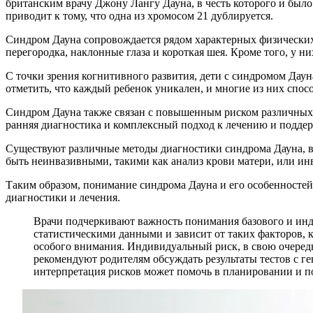
британским врачу Джону Лангу Дауна, в честь которого и был
приводит к тому, что одна из хромосом 21 дублируется.
Синдром Дауна сопровождается рядом характерных физических 
перегородка, наклонные глаза и короткая шея. Кроме того, у
С точки зрения когнитивного развития, дети с синдромом Даун
отметить, что каждый ребенок уникален, и многие из них спос
Синдром Дауна также связан с повышенным риском различных 
ранняя диагностика и комплексный подход к лечению и поддерж
Существуют различные методы диагностики синдрома Дауна, вк
быть неинвазивными, такими как анализ крови матери, или ин
Таким образом, понимание синдрома Дауна и его особенностей 
диагностики и лечения.
Врачи подчеркивают важность понимания базового и инди
статистическими данными и зависит от таких факторов, к
особого внимания. Индивидуальный риск, в свою очередь
рекомендуют родителям обсуждать результаты тестов с г
интерпретация рисков может помочь в планировании и п