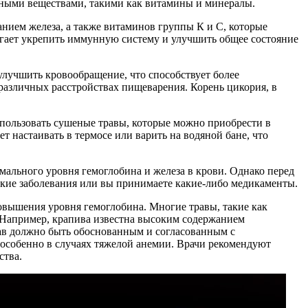
езными веществами, такими как витамины и минералы.
нием железа, а также витаминов группы К и С, которые
огает укрепить иммунную систему и улучшить общее состояние
улучшить кровообращение, что способствует более
различных расстройствах пищеварения. Корень цикория, в
спользовать сушеные травы, которые можно приобрести в
т настаивать в термосе или варить на водяной бане, что
ального уровня гемоглобина и железа в крови. Однако перед
еские заболевания или вы принимаете какие-либо медикаменты.
овышения уровня гемоглобина. Многие травы, такие как
. Например, крапива известна высоким содержанием
рав должно быть обоснованным и согласованным с
 особенно в случаях тяжелой анемии. Врачи рекомендуют
ства.