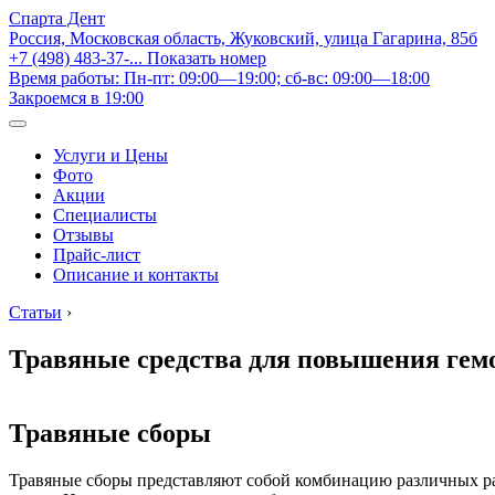
Спарта Дент
Россия, Московская область, Жуковский, улица Гагарина, 85б
+7 (498) 483-37-...
Показать номер
Время работы: Пн-пт: 09:00—19:00; сб-вс: 09:00—18:00
Закроемся в 19:00
Услуги и Цены
Фото
Акции
Специалисты
Отзывы
Прайс-лист
Описание и контакты
Статьи
›
Травяные средства для повышения гемо
Травяные сборы
Травяные сборы представляют собой комбинацию различных ра