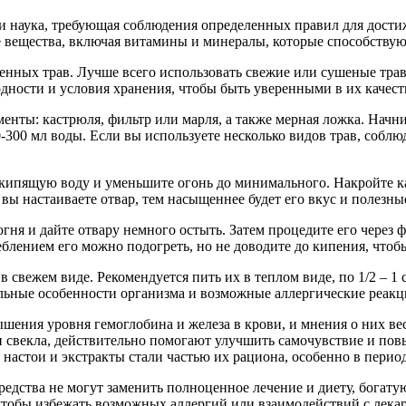
но и наука, требующая соблюдения определенных правил для дос
ые вещества, включая витамины и минералы, которые способству
енных трав. Лучше всего использовать свежие или сушеные трав
дности и условия хранения, чтобы быть уверенными в их качест
нты: кастрюля, фильтр или марля, а также мерная ложка. Начнит
0-300 мл воды. Если вы используете несколько видов трав, собл
 в кипящую воду и уменьшите огонь до минимального. Накройте 
 вы настаиваете отвар, тем насыщеннее будет его вкус и полезны
ня и дайте отвару немного остыть. Затем процедите его через ф
еблением его можно подогреть, но не доводите до кипения, чтоб
свежем виде. Рекомендуется пить их в теплом виде, по 1/2 – 1 с
льные особенности организма и возможные аллергические реакц
ения уровня гемоглобина и железа в крови, и мнения о них ве
 свекла, действительно помогают улучшить самочувствие и пов
настои и экстракты стали частью их рациона, особенно в перио
средства не могут заменить полноценное лечение и диету, богат
чтобы избежать возможных аллергий или взаимодействий с лека