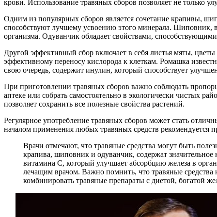
крови. Использование травяных сборов позволяет не только у
Одним из популярных сборов является сочетание крапивы, шип
способствуют лучшему усвоению этого минерала. Шиповник, в
организма. Одуванчик обладает свойствами, способствующим
Другой эффективный сбор включает в себя листья мяты, цветы 
эффективному переносу кислорода к клеткам. Ромашка извест
свою очередь, содержит инулин, который способствует улучше
При приготовлении травяных сборов важно соблюдать пропорци
аптеке или собрать самостоятельно в экологически чистых рай
позволяет сохранить все полезные свойства растений.
Регулярное употребление травяных сборов может стать отличн
началом применения любых травяных средств рекомендуется пр
Врачи отмечают, что травяные средства могут быть пол
крапива, шиповник и одуванчик, содержат значительное
витамина C, который улучшает абсорбцию железа в орга
лечащим врачом. Важно помнить, что травяные средства 
комбинировать травяные препараты с диетой, богатой же