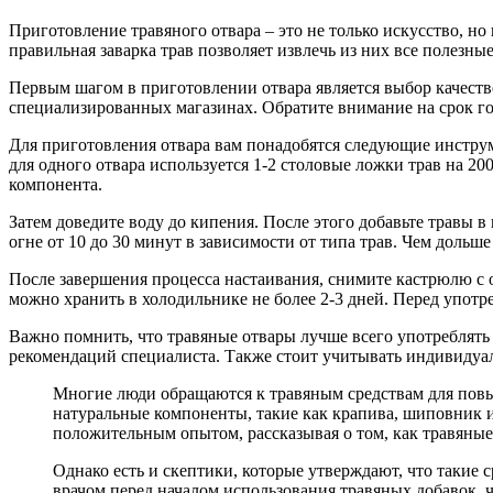
Приготовление травяного отвара – это не только искусство, 
правильная заварка трав позволяет извлечь из них все полезн
Первым шагом в приготовлении отвара является выбор качеств
специализированных магазинах. Обратите внимание на срок го
Для приготовления отвара вам понадобятся следующие инструме
для одного отвара используется 1-2 столовые ложки трав на 20
компонента.
Затем доведите воду до кипения. После этого добавьте травы
огне от 10 до 30 минут в зависимости от типа трав. Чем дольше
После завершения процесса настаивания, снимите кастрюлю с ог
можно хранить в холодильнике не более 2-3 дней. Перед употр
Важно помнить, что травяные отвары лучше всего употреблять в 
рекомендаций специалиста. Также стоит учитывать индивидуа
Многие люди обращаются к травяным средствам для повыш
натуральные компоненты, такие как крапива, шиповник и
положительным опытом, рассказывая о том, как травяные 
Однако есть и скептики, которые утверждают, что такие 
врачом перед началом использования травяных добавок, 