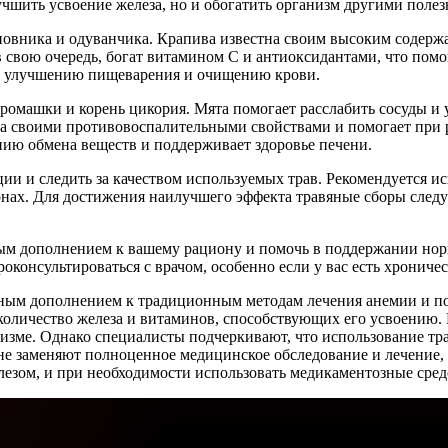
лучшить усвоение железа, но и обогатить организм другими пол
овника и одуванчика. Крапива известна своим высоким содержа
 свою очередь, богат витамином С и антиоксидантами, что пом
и улучшению пищеварения и очищению крови.
ромашки и корень цикория. Мята помогает расслабить сосуды и 
на своими противовоспалительными свойствами и помогает при 
нию обмена веществ и поддерживает здоровье печени.
и и следить за качеством используемых трав. Рекомендуется и
онах. Для достижения наилучшего эффекта травяные сборы следуе
ым дополнением к вашему рациону и помочь в поддержании норм
оконсультироваться с врачом, особенно если у вас есть хронич
езным дополнением к традиционным методам лечения анемии и п
 количество железа и витаминов, способствующих его усвоению
низме. Однако специалисты подчеркивают, что использование т
не заменяют полноценное медицинское обследование и лечение,
лезом, и при необходимости использовать медикаментозные сред