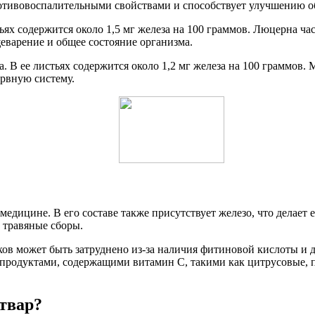
противовоспалительными свойствами и способствует улучшению о
ях содержится около 1,5 мг железа на 100 граммов. Люцерна ча
еварение и общее состояние организма.
а. В ее листьях содержится около 1,2 мг железа на 100 граммов
ервную систему.
 медицине. В его составе также присутствует железо, что делае
в травяные сборы.
ков может быть затруднено из-за наличия фитиновой кислоты и 
 с продуктами, содержащими витамин C, такими как цитрусовые,
твар?