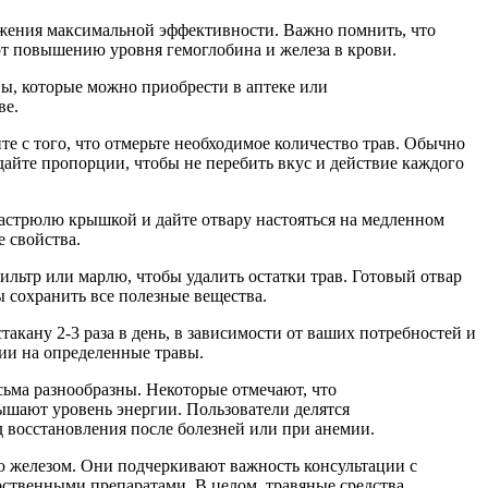
тижения максимальной эффективности. Важно помнить, что
ют повышению уровня гемоглобина и железа в крови.
ы, которые можно приобрести в аптеке или
ве.
е с того, что отмерьте необходимое количество трав. Обычно
юдайте пропорции, чтобы не перебить вкус и действие каждого
кастрюлю крышкой и дайте отвару настояться на медленном
е свойства.
ильтр или марлю, чтобы удалить остатки трав. Готовый отвар
ы сохранить все полезные вещества.
такану 2-3 раза в день, в зависимости от ваших потребностей и
ии на определенные травы.
сьма разнообразны. Некоторые отмечают, что
ышают уровень энергии. Пользователи делятся
д восстановления после болезней или при анемии.
ую железом. Они подчеркивают важность консультации с
рственными препаратами. В целом, травяные средства