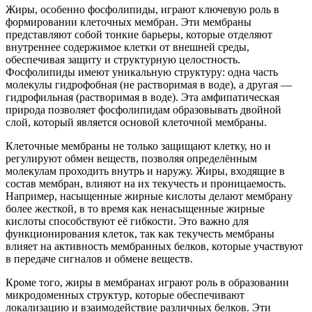
Жиры, особенно фосфолипиды, играют ключевую роль в
формировании клеточных мембран. Эти мембраны
представляют собой тонкие барьеры, которые отделяют
внутреннее содержимое клетки от внешней среды,
обеспечивая защиту и структурную целостность.
Фосфолипиды имеют уникальную структуру: одна часть
молекулы гидрофобная (не растворимая в воде), а другая —
гидрофильная (растворимая в воде). Эта амфипатическая
природа позволяет фосфолипидам образовывать двойной
слой, который является основой клеточной мембраны.
Клеточные мембраны не только защищают клетку, но и
регулируют обмен веществ, позволяя определённым
молекулам проходить внутрь и наружу. Жиры, входящие в
состав мембран, влияют на их текучесть и проницаемость.
Например, насыщенные жирные кислоты делают мембрану
более жесткой, в то время как ненасыщенные жирные
кислоты способствуют её гибкости. Это важно для
функционирования клеток, так как текучесть мембраны
влияет на активность мембранных белков, которые участвуют
в передаче сигналов и обмене веществ.
Кроме того, жиры в мембранах играют роль в образовании
микродоменных структур, которые обеспечивают
локализацию и взаимодействие различных белков. Эти