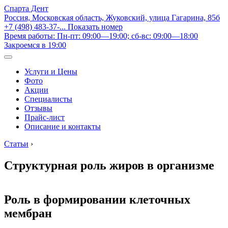
Спарта Дент
Россия, Московская область, Жуковский, улица Гагарина, 85б
+7 (498) 483-37-...
Показать номер
Время работы: Пн-пт: 09:00—19:00; сб-вс: 09:00—18:00
Закроемся в 19:00
Услуги и Цены
Фото
Акции
Специалисты
Отзывы
Прайс-лист
Описание и контакты
Статьи
›
Структурная роль жиров в организме
Роль в формировании клеточных
мембран