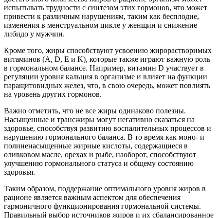
испытывать трудности с синтезом этих гормонов, что может
привести к различным нарушениям, таким как бесплодие,
изменения в менструальном цикле у женщин и снижение
либидо у мужчин.
Кроме того, жиры способствуют усвоению жирорастворимых
витаминов (A, D, E и K), которые также играют важную роль
в гормональном балансе. Например, витамин D участвует в
регуляции уровня кальция в организме и влияет на функции
паращитовидных желез, что, в свою очередь, может повлиять
на уровень других гормонов.
Важно отметить, что не все жиры одинаково полезны.
Насыщенные и трансжиры могут негативно сказаться на
здоровье, способствуя развитию воспалительных процессов и
нарушению гормонального баланса. В то время как моно- и
полиненасыщенные жирные кислоты, содержащиеся в
оливковом масле, орехах и рыбе, наоборот, способствуют
улучшению гормонального статуса и общему состоянию
здоровья.
Таким образом, поддержание оптимального уровня жиров в
рационе является важным аспектом для обеспечения
гармоничного функционирования гормональной системы.
Правильный выбор источников жиров и их сбалансированное