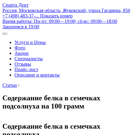
Спарта Дент
Россия, Московская область, Жуковский, улица Гагарина, 85б
+7 (498) 483-37-...
Показать номер
Время работы: Пн-пт: 09:00—19:00; сб-вс: 09:00—18:00
Закроемся в 19:00
Услуги и Цены
Фото
Акции
Специалисты
Отзывы
Прайс-лист
Описание и контакты
Статьи
›
Содержание белка в семечках
подсолнуха на 100 грамм
Содержание белка в семечках
подсолнуха