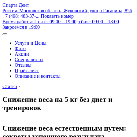
Спарта Дент
Россия, Московская область, Жуковский, улица Гагарина, 85б
+7 (498) 483-37-...
Показать номер
Время работы: Пн-пт: 09:00—19:00; сб-вс: 09:00—18:00
Закроемся в 19:00
Услуги и Цены
Фото
Акции
Специалисты
Отзывы
Прайс-лист
Описание и контакты
Статьи
›
Снижение веса на 5 кг без диет и
тренировок
Снижение веса естественным путем:
секреты успешного результата