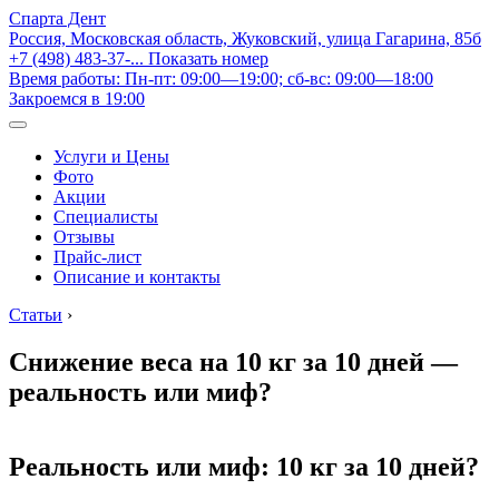
Спарта Дент
Россия, Московская область, Жуковский, улица Гагарина, 85б
+7 (498) 483-37-...
Показать номер
Время работы: Пн-пт: 09:00—19:00; сб-вс: 09:00—18:00
Закроемся в 19:00
Услуги и Цены
Фото
Акции
Специалисты
Отзывы
Прайс-лист
Описание и контакты
Статьи
›
Снижение веса на 10 кг за 10 дней —
реальность или миф?
Реальность или миф: 10 кг за 10 дней?