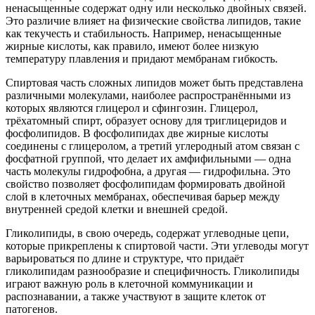
ненасыщенные содержат одну или несколько двойных связей.
Это различие влияет на физические свойства липидов, такие
как текучесть и стабильность. Например, ненасыщенные
жирные кислоты, как правило, имеют более низкую
температуру плавления и придают мембранам гибкость.
Спиртовая часть сложных липидов может быть представлена
различными молекулами, наиболее распространёнными из
которых являются глицерол и сфингозин. Глицерол,
трёхатомный спирт, образует основу для триглицеридов и
фосфолипидов. В фосфолипидах две жирные кислоты
соединены с глицеролом, а третий углеродный атом связан с
фосфатной группой, что делает их амфифильными — одна
часть молекулы гидрофобна, а другая — гидрофильна. Это
свойство позволяет фосфолипидам формировать двойной
слой в клеточных мембранах, обеспечивая барьер между
внутренней средой клетки и внешней средой.
Гликолипиды, в свою очередь, содержат углеводные цепи,
которые прикреплены к спиртовой части. Эти углеводы могут
варьироваться по длине и структуре, что придаёт
гликолипидам разнообразие и специфичность. Гликолипиды
играют важную роль в клеточной коммуникации и
распознавании, а также участвуют в защите клеток от
патогенов.