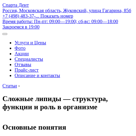
Спарта Дент
Россия, Московская область, Жуковский, улица Гагарина, 85б
+7 (498) 483-37-...
Показать номер
Время работы: Пн-пт: 09:00—19:00; сб-вс: 09:00—18:00
Закроемся в 19:00
Услуги и Цены
Фото
Акции
Специалисты
Отзывы
Прайс-лист
Описание и контакты
Статьи
›
Сложные липиды — структура,
функции и роль в организме
Основные понятия