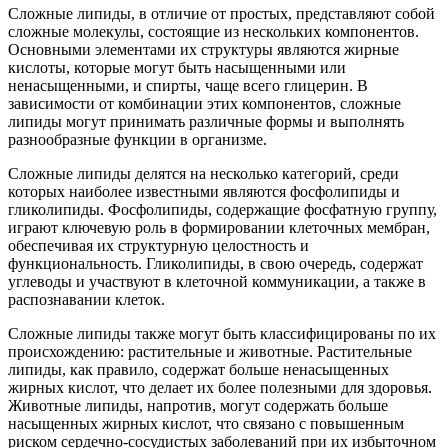
Сложные липиды, в отличие от простых, представляют собой
сложные молекулы, состоящие из нескольких компонентов.
Основными элементами их структуры являются жирные
кислоты, которые могут быть насыщенными или
ненасыщенными, и спирты, чаще всего глицерин. В
зависимости от комбинации этих компонентов, сложные
липиды могут принимать различные формы и выполнять
разнообразные функции в организме.
Сложные липиды делятся на несколько категорий, среди
которых наиболее известными являются фосфолипиды и
гликолипиды. Фосфолипиды, содержащие фосфатную группу,
играют ключевую роль в формировании клеточных мембран,
обеспечивая их структурную целостность и
функциональность. Гликолипиды, в свою очередь, содержат
углеводы и участвуют в клеточной коммуникации, а также в
распознавании клеток.
Сложные липиды также могут быть классифицированы по их
происхождению: растительные и животные. Растительные
липиды, как правило, содержат больше ненасыщенных
жирных кислот, что делает их более полезными для здоровья.
Животные липиды, напротив, могут содержать больше
насыщенных жирных кислот, что связано с повышенным
риском сердечно-сосудистых заболеваний при их избыточном