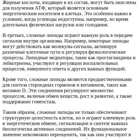
Жирные кислоты, входящие в их состав, могут быть окислены
для получения АТФ, который является основным
энергетическим носителем в клетках. Это особенно важно в
условиях, когда углеводы недоступны, например, во время
длительных физических нагрузок или голодания.
В-третьих, сложные липиды играют важную роль в передаче
сигналов внутри организма. Например, некоторые липиды
могут действовать как молекулы-сигналы, активируя
различные клеточные пути и регулируя физиологические
процессы. Липидные медиаторы, такие как простагландины и
лейкотриены, участвуют в регуляции воспалительных
процессов, иммунного ответа и других важных функций.
Кроме того, сложные липиды являются предшественниками
для синтеза стероидных гормонов и витаминов, таких как
витамин D. Эти соединения регулируют множество
процессов, включая обмен веществ, рост и развитие, а также
поддержание гомеостаза.
Таким образом, сложные липиды не только обеспечивают
структурную целостность клеток, но и играют ключевую роль
в энергетическом обмене, сигнализации и синтезе важных
биологически активных соединений. Их функциональное
значение невозможно переоценить, так как они участвуют в