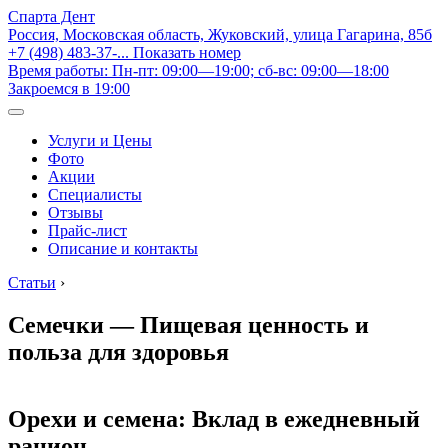
Спарта Дент
Россия, Московская область, Жуковский, улица Гагарина, 85б
+7 (498) 483-37-...
Показать номер
Время работы: Пн-пт: 09:00—19:00; сб-вс: 09:00—18:00
Закроемся в 19:00
Услуги и Цены
Фото
Акции
Специалисты
Отзывы
Прайс-лист
Описание и контакты
Статьи
›
Семечки — Пищевая ценность и
польза для здоровья
Орехи и семена: Вклад в ежедневный
рацион