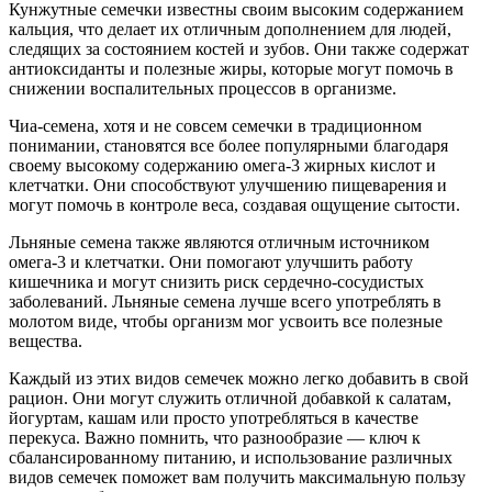
Кунжутные семечки известны своим высоким содержанием
кальция, что делает их отличным дополнением для людей,
следящих за состоянием костей и зубов. Они также содержат
антиоксиданты и полезные жиры, которые могут помочь в
снижении воспалительных процессов в организме.
Чиа-семена, хотя и не совсем семечки в традиционном
понимании, становятся все более популярными благодаря
своему высокому содержанию омега-3 жирных кислот и
клетчатки. Они способствуют улучшению пищеварения и
могут помочь в контроле веса, создавая ощущение сытости.
Льняные семена также являются отличным источником
омега-3 и клетчатки. Они помогают улучшить работу
кишечника и могут снизить риск сердечно-сосудистых
заболеваний. Льняные семена лучше всего употреблять в
молотом виде, чтобы организм мог усвоить все полезные
вещества.
Каждый из этих видов семечек можно легко добавить в свой
рацион. Они могут служить отличной добавкой к салатам,
йогуртам, кашам или просто употребляться в качестве
перекуса. Важно помнить, что разнообразие — ключ к
сбалансированному питанию, и использование различных
видов семечек поможет вам получить максимальную пользу