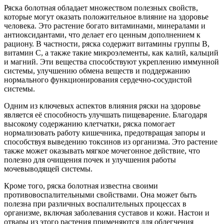
Ряска болотная обладает множеством полезных свойств,
которые могут оказать положительное влияние на здоровье
человека. Это растение богато витаминами, минералами и
антиоксидантами, что делает его ценным дополнением к
рациону. В частности, ряска содержит витамины группы B,
витамин C, а также такие микроэлементы, как калий, кальций
и магний. Эти вещества способствуют укреплению иммунной
системы, улучшению обмена веществ и поддержанию
нормального функционирования сердечно-сосудистой
системы.
Одним из ключевых аспектов влияния ряски на здоровье
является её способность улучшать пищеварение. Благодаря
высокому содержанию клетчатки, ряска помогает
нормализовать работу кишечника, предотвращая запоры и
способствуя выведению токсинов из организма. Это растение
также может оказывать мягкое мочегонное действие, что
полезно для очищения почек и улучшения работы
мочевыводящей системы.
Кроме того, ряска болотная известна своими
противовоспалительными свойствами. Она может быть
полезна при различных воспалительных процессах в
организме, включая заболевания суставов и кожи. Настои и
отвары из этого растения применяются для облегчения