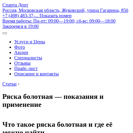
Спарта Дент
Россия, Московская область, Жуковский, улица Гагарина, 85б
+7 (498) 483-37-...
Показать номер
Время работы: Пн-пт: 09:00—19:00; сб-вс: 09:00—18:00
Закроемся в 19:00
Услуги и Цены
Фото
Акции
Специалисты
Отзывы
Прайс-лист
Описание и контакты
Статьи
›
Ряска болотная — показания и
применение
Что такое ряска болотная и где её
можно найти