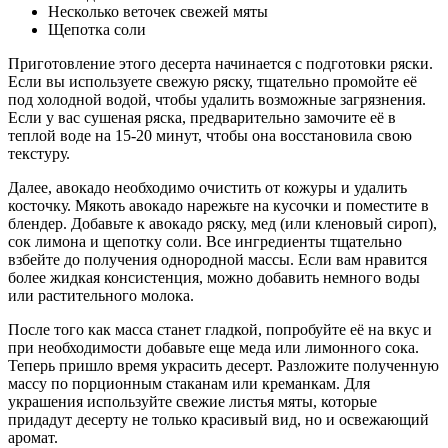
Несколько веточек свежей мяты
Щепотка соли
Приготовление этого десерта начинается с подготовки ряски.
Если вы используете свежую ряску, тщательно промойте её
под холодной водой, чтобы удалить возможные загрязнения.
Если у вас сушеная ряска, предварительно замочите её в
теплой воде на 15-20 минут, чтобы она восстановила свою
текстуру.
Далее, авокадо необходимо очистить от кожуры и удалить
косточку. Мякоть авокадо нарежьте на кусочки и поместите в
блендер. Добавьте к авокадо ряску, мед (или кленовый сироп),
сок лимона и щепотку соли. Все ингредиенты тщательно
взбейте до получения однородной массы. Если вам нравится
более жидкая консистенция, можно добавить немного воды
или растительного молока.
После того как масса станет гладкой, попробуйте её на вкус и
при необходимости добавьте еще меда или лимонного сока.
Теперь пришло время украсить десерт. Разложите полученную
массу по порционным стаканам или креманкам. Для
украшения используйте свежие листья мяты, которые
придадут десерту не только красивый вид, но и освежающий
аромат.