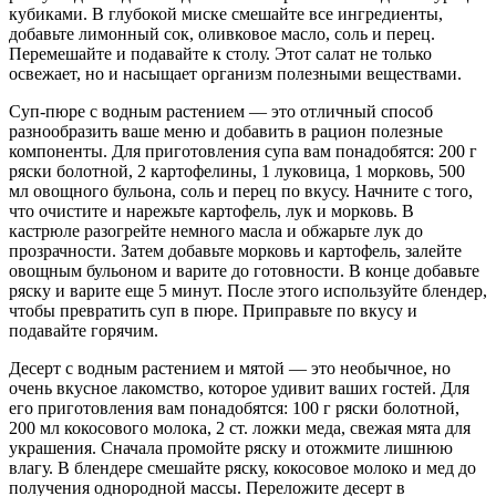
кубиками. В глубокой миске смешайте все ингредиенты,
добавьте лимонный сок, оливковое масло, соль и перец.
Перемешайте и подавайте к столу. Этот салат не только
освежает, но и насыщает организм полезными веществами.
Суп-пюре с водным растением — это отличный способ
разнообразить ваше меню и добавить в рацион полезные
компоненты. Для приготовления супа вам понадобятся: 200 г
ряски болотной, 2 картофелины, 1 луковица, 1 морковь, 500
мл овощного бульона, соль и перец по вкусу. Начните с того,
что очистите и нарежьте картофель, лук и морковь. В
кастрюле разогрейте немного масла и обжарьте лук до
прозрачности. Затем добавьте морковь и картофель, залейте
овощным бульоном и варите до готовности. В конце добавьте
ряску и варите еще 5 минут. После этого используйте блендер,
чтобы превратить суп в пюре. Приправьте по вкусу и
подавайте горячим.
Десерт с водным растением и мятой — это необычное, но
очень вкусное лакомство, которое удивит ваших гостей. Для
его приготовления вам понадобятся: 100 г ряски болотной,
200 мл кокосового молока, 2 ст. ложки меда, свежая мята для
украшения. Сначала промойте ряску и отожмите лишнюю
влагу. В блендере смешайте ряску, кокосовое молоко и мед до
получения однородной массы. Переложите десерт в