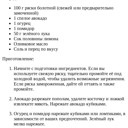
100 г ряски болотной (свежей или предварительно
замоченной)
1 спелое авокадо
1 огурец
1 помидор
50 г зелёного лука
Сок половины лимона
Оливковое масло
Соль и перец по вкусу
Приготовление:
Начните с подготовки ингредиентов. Если вы
используете свежую ряску, тщательно промойте её под
холодной водой, чтобы удалить возможные загрязнения.
Если ряска замороженная, дайте ей оттаять и также
промойте.
Авокадо разрежьте пополам, удалите косточку и ложкой
извлеките мякоть. Нарежьте авокадо кубиками.
Огурец и помидор нарежьте кубиками или ломтиками, в
зависимости от ваших предпочтений. Зелёный лук
мелко нарежьте.