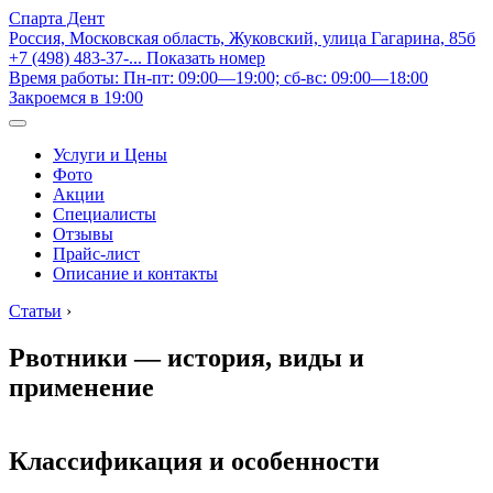
Спарта Дент
Россия, Московская область, Жуковский, улица Гагарина, 85б
+7 (498) 483-37-...
Показать номер
Время работы: Пн-пт: 09:00—19:00; сб-вс: 09:00—18:00
Закроемся в 19:00
Услуги и Цены
Фото
Акции
Специалисты
Отзывы
Прайс-лист
Описание и контакты
Статьи
›
Рвотники — история, виды и
применение
Классификация и особенности