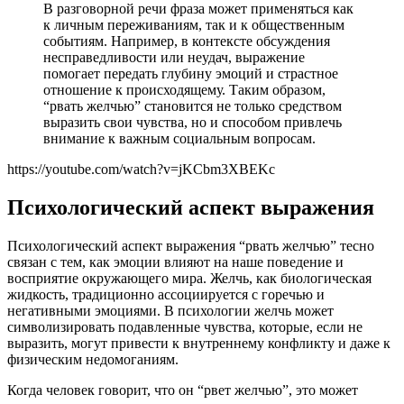
В разговорной речи фраза может применяться как
к личным переживаниям, так и к общественным
событиям. Например, в контексте обсуждения
несправедливости или неудач, выражение
помогает передать глубину эмоций и страстное
отношение к происходящему. Таким образом,
“рвать желчью” становится не только средством
выразить свои чувства, но и способом привлечь
внимание к важным социальным вопросам.
https://youtube.com/watch?v=jKCbm3XBEKc
Психологический аспект выражения
Психологический аспект выражения “рвать желчью” тесно
связан с тем, как эмоции влияют на наше поведение и
восприятие окружающего мира. Желчь, как биологическая
жидкость, традиционно ассоциируется с горечью и
негативными эмоциями. В психологии желчь может
символизировать подавленные чувства, которые, если не
выразить, могут привести к внутреннему конфликту и даже к
физическим недомоганиям.
Когда человек говорит, что он “рвет желчью”, это может