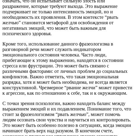
означать, что он испытывает сильную злость или
раздражение, которые требуют выхода. Это выражение
подчеркивает не только интенсивность эмоций, но и
необходимость их проявления. В этом контексте “рвать
желчью” становится метафорой для освобождения от
негативных эмоций, что может быть важным для
психического здоровья.
Кроме того, использование данного фразеологизма в
разговорной речи может служить индикатором
эмоционального состояния человека. Часто люди,
прибегающие к этому выражению, находятся в состоянии
стресса или фрустрации. Это может быть связано с
различными факторами: от личных проблем до социальных
конфликтов. Важно отметить, что такая эмоциональная
разрядка, хотя и может быть необходима, не всегда является
конструктивной. Чрезмерное “рвание желчи” может привести
к агрессии, как по отношению к себе, так и к окружающим.
С точки зрения психологии, важно находить баланс между
выражением эмоций и их подавлением. Понимание того, что
стоит за фразеологизмом “рвать желчью”, может помочь
людям осознать свои чувства и научиться их контролировать.
Это может быть особенно полезно в ситуациях, когда эмоции
начинают брать верх над разумом. В конечном счете,