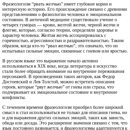
Фразеологизм “рвать желчью” имеет глубокие корни и
интересную историю. Его происхождение связано с древними
представлениями о физиологии человека и эмоциональном
состоянии. В античной медицине существовало учение о
четырех гуморах — крови, желтой желчи, черной желчи и
флегме, которые, согласно теории, определяли здоровье и
характер человека. Желтая желчь ассоциировалась с
горячностью, агрессивностью и раздражительностью. Таким
образом, когда кто-то “рвал желчью”, это означало, что он
испытывал сильные эмоции, связанные с гневом или яростью.
В русском языке это выражение начало активно
использоваться в XIX веке, когда литература и искусство
стали более обращать внимание на внутренние переживания
персонажей. В произведениях таких авторов, как Федор
Достоевский и Лев Толстой, можно встретить описания
героев, которые “рвут желчью” от гнева или страха, что
подчеркивает их эмоциональное состояние и внутренние
конфликты.
С течением времени фразеологизм приобрел более широкий
смысл и стал использоваться не только для описания гнева, но
и для выражения других сильных эмоций, таких как зависть,
обида или досада. Это расширение значения связано с тем, что
язык постоянно развивается, и фразеологизмы адаптируются к