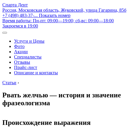
Спарта Дент
Россия, Московская область, Жуковский, улица Гагарина, 85б
+7 (498) 483-37-...
Показать номер
Время работы: Пн-пт: 09:00—19:00; сб-вс: 09:00—18:00
Закроемся в 19:00
Услуги и Цены
Фото
Акции
Специалисты
Отзывы
Прайс-лист
Описание и контакты
Статьи
›
Рвать желчью — история и значение
фразеологизма
Происхождение выражения