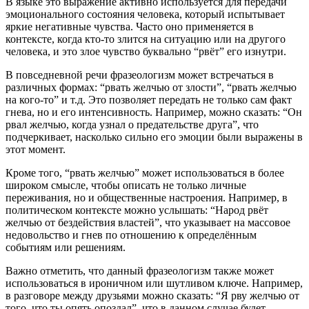
В языке это выражение активно используется для передачи
эмоционального состояния человека, который испытывает
яркие негативные чувства. Часто оно применяется в
контексте, когда кто-то злится на ситуацию или на другого
человека, и это злое чувство буквально “рвёт” его изнутри.
В повседневной речи фразеологизм может встречаться в
различных формах: “рвать желчью от злости”, “рвать желчью
на кого-то” и т.д. Это позволяет передать не только сам факт
гнева, но и его интенсивность. Например, можно сказать: “Он
рвал желчью, когда узнал о предательстве друга”, что
подчеркивает, насколько сильно его эмоции были выражены в
этот момент.
Кроме того, “рвать желчью” может использоваться в более
широком смысле, чтобы описать не только личные
переживания, но и общественные настроения. Например, в
политическом контексте можно услышать: “Народ рвёт
желчью от бездействия властей”, что указывает на массовое
недовольство и гнев по отношению к определённым
событиям или решениям.
Важно отметить, что данный фразеологизм также может
использоваться в ироничном или шутливом ключе. Например,
в разговоре между друзьями можно сказать: “Я рву желчью от
того, что ты опять опоздал”, что в данном случае будет