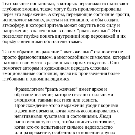
Театральные постановки, в которых персонажи испытывают
глубокие эмоции, также могут быть проиллюстрированы
через это выражение. Актеры, передающие состояние ярости,
используют мимику, жесты и интонацию, чтобы создать
атмосферу, в которой зритель может ощутить всю силу и
напряжение, заключенные в словах “рвать желчью”. Это
позволяет глубже понять внутренний мир персонажей и их
борьбу с внешними обстоятельствами.
Таким образом, выражение “рвать желчью” становится не
просто фразеологизмом, а многослойным символом, который
находит свое место в различных формах искусства. Оно
помогает авторам и художникам передать сложные
эмоциональные состояния, делая их произведения более
глубокими и запоминающимися.
Фразеологизм “рвать желчью” имеет яркое и
образное значение, которое связано с сильными
эмоциями, такими как гнев или зависть.
Происхождение этого выражения уходит корнями
в древние времена, когда желчь ассоциировалась с
негативными чувствами и состояниями. Люди
часто используют его, чтобы описать состояние,
когда кто-то испытывает сильное недовольство
или раздражение, особенно в отношении других.