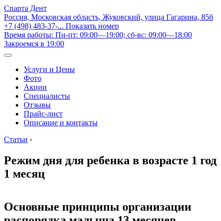
Спарта Дент
Россия, Московская область, Жуковский, улица Гагарина, 85б
+7 (498) 483-37-...
Показать номер
Время работы: Пн-пт: 09:00—19:00; сб-вс: 09:00—18:00
Закроемся в 19:00
Услуги и Цены
Фото
Акции
Специалисты
Отзывы
Прайс-лист
Описание и контакты
Статьи
›
Режим дня для ребенка в возрасте 1 год
1 месяц
Основные принципы организации
распорядка малыша 13 месяцев