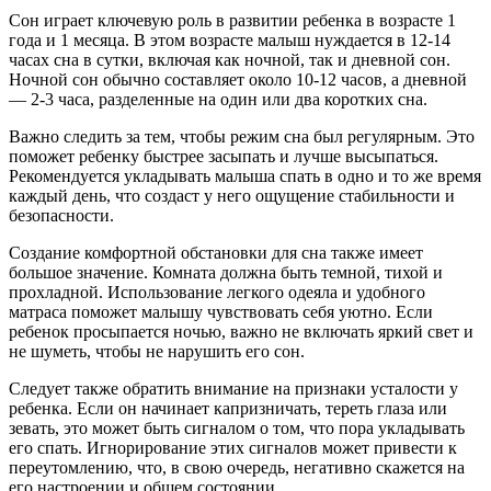
Сон играет ключевую роль в развитии ребенка в возрасте 1
года и 1 месяца. В этом возрасте малыш нуждается в 12-14
часах сна в сутки, включая как ночной, так и дневной сон.
Ночной сон обычно составляет около 10-12 часов, а дневной
— 2-3 часа, разделенные на один или два коротких сна.
Важно следить за тем, чтобы режим сна был регулярным. Это
поможет ребенку быстрее засыпать и лучше высыпаться.
Рекомендуется укладывать малыша спать в одно и то же время
каждый день, что создаст у него ощущение стабильности и
безопасности.
Создание комфортной обстановки для сна также имеет
большое значение. Комната должна быть темной, тихой и
прохладной. Использование легкого одеяла и удобного
матраса поможет малышу чувствовать себя уютно. Если
ребенок просыпается ночью, важно не включать яркий свет и
не шуметь, чтобы не нарушить его сон.
Следует также обратить внимание на признаки усталости у
ребенка. Если он начинает капризничать, тереть глаза или
зевать, это может быть сигналом о том, что пора укладывать
его спать. Игнорирование этих сигналов может привести к
переутомлению, что, в свою очередь, негативно скажется на
его настроении и общем состоянии.