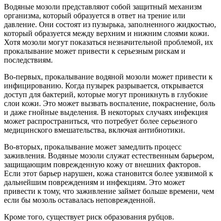
Водяные мозоли представляют собой защитный механизм
организма, который образуется в ответ на трение или
давление. Они состоят из пузырька, заполненного жидкостью,
который образуется между верхним и нижним слоями кожи.
Хотя мозоли могут показаться незначительной проблемой, их
прокалывание может привести к серьезным рискам и
последствиям.
Во-первых, прокалывание водяной мозоли может привести к
инфицированию. Когда пузырек разрывается, открывается
доступ для бактерий, которые могут проникнуть в глубокие
слои кожи. Это может вызвать воспаление, покраснение, боль
и даже гнойные выделения. В некоторых случаях инфекция
может распространиться, что потребует более серьезного
медицинского вмешательства, включая антибиотики.
Во-вторых, прокалывание может замедлить процесс
заживления. Водяные мозоли служат естественным барьером,
защищающим поврежденную кожу от внешних факторов.
Если этот барьер нарушен, кожа становится более уязвимой к
дальнейшим повреждениям и инфекциям. Это может
привести к тому, что заживление займет больше времени, чем
если бы мозоль оставалась неповрежденной.
Кроме того, существует риск образования рубцов.