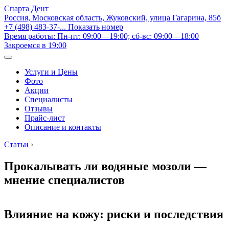
Спарта Дент
Россия, Московская область, Жуковский, улица Гагарина, 85б
+7 (498) 483-37-...
Показать номер
Время работы: Пн-пт: 09:00—19:00; сб-вс: 09:00—18:00
Закроемся в 19:00
Услуги и Цены
Фото
Акции
Специалисты
Отзывы
Прайс-лист
Описание и контакты
Статьи
›
Прокалывать ли водяные мозоли —
мнение специалистов
Влияние на кожу: риски и последствия