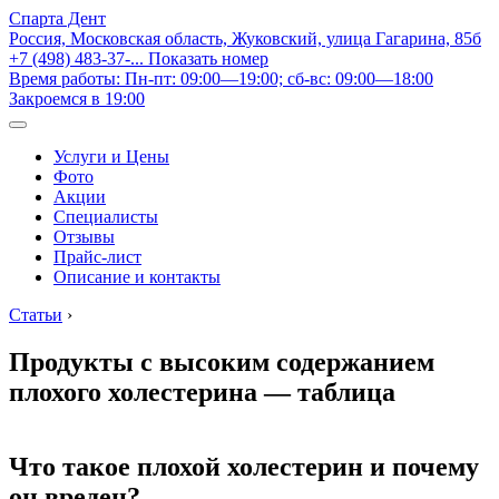
Спарта Дент
Россия, Московская область, Жуковский, улица Гагарина, 85б
+7 (498) 483-37-...
Показать номер
Время работы: Пн-пт: 09:00—19:00; сб-вс: 09:00—18:00
Закроемся в 19:00
Услуги и Цены
Фото
Акции
Специалисты
Отзывы
Прайс-лист
Описание и контакты
Статьи
›
Продукты с высоким содержанием
плохого холестерина — таблица
Что такое плохой холестерин и почему
он вреден?