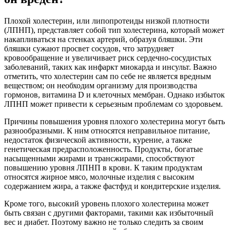
Плохой холестерин, или липопротеиды низкой плотности
(ЛПНП), представляет собой тип холестерина, который может
накапливаться на стенках артерий, образуя бляшки. Эти
бляшки сужают просвет сосудов, что затрудняет
кровообращение и увеличивает риск сердечно-сосудистых
заболеваний, таких как инфаркт миокарда и инсульт. Важно
отметить, что холестерин сам по себе не является вредным
веществом; он необходим организму для производства
гормонов, витамина D и клеточных мембран. Однако избыток
ЛПНП может привести к серьезным проблемам со здоровьем.
Причины повышения уровня плохого холестерина могут быть
разнообразными. К ним относятся неправильное питание,
недостаток физической активности, курение, а также
генетическая предрасположенность. Продукты, богатые
насыщенными жирами и трансжирами, способствуют
повышению уровня ЛПНП в крови. К таким продуктам
относятся жирное мясо, молочные изделия с высоким
содержанием жира, а также фастфуд и кондитерские изделия.
Кроме того, высокий уровень плохого холестерина может
быть связан с другими факторами, такими как избыточный
вес и диабет. Поэтому важно не только следить за своим