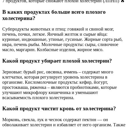
7 продуктов, которые снижают плохой холестерин (ЛПНП) 🔥
В каких продуктах больше всего плохого
холестерина?
Субпродукты животных и птиц: говяжий и свиной мозг,
печень, почки, легкое. Яичный желток и сырые яйца:
куриные, индюшиные, утиные, гусиные. Жирные сорта рыб,
икра, печень рыбы. Молочные продукты: сыры, сливочное
масло, маргарин. Колбасные изделия, жирное мясо.
Какой продукт убирает плохой холестерин?
Зерновые: бурый рис, овсянка, ячмень – содержат много
клетчатки, которая регулирует уровень холестерина в
организме. Кисломолочные продукты: кефир, йогурт,
простокваша, ряженка – являются пробиотиками, которые
улучшают микрофлору кишечника и уменьшают
всасываемость плохого холестерина.
Какой продукт чистит кровь от холестерина?
Морковь, свекла, лук и чеснок содержат пектин — он
обволакивает холестерин и избавляет от него организм. Также