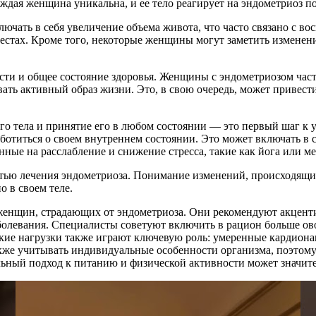
ждая женщина уникальна, и ее тело реагирует на эндометриоз по
ючать в себя увеличение объема живота, что часто связано с в
естах. Кроме того, некоторые женщины могут заметить изменени
сти и общее состояние здоровья. Женщины с эндометриозом част
вать активный образ жизни. Это, в свою очередь, может приве
его тела и принятие его в любом состоянии — это первый шаг 
заботиться о своем внутреннем состоянии. Это может включать в 
нные на расслабление и снижение стресса, такие как йога или м
астью лечения эндометриоза. Понимание изменений, происходящих
 в своем теле.
женщин, страдающих от эндометриоза. Они рекомендуют акценти
болевания. Специалисты советуют включить в рацион больше ов
ские нагрузки также играют ключевую роль: умеренные кардион
кже учитывать индивидуальные особенности организма, поэтому
льный подход к питанию и физической активности может значит