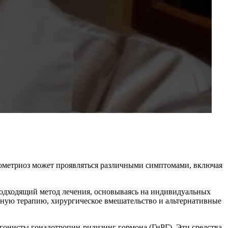
дометриоз может проявляться различными симптомами, включая
подходящий метод лечения, основываясь на индивидуальных
зную терапию, хирургическое вмешательство и альтернативные
гонисты гонадотропин-рилизинг гормона (ГнРГ). Эти средства