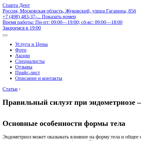
Спарта Дент
Россия, Московская область, Жуковский, улица Гагарина, 85б
+7 (498) 483-37-...
Показать номер
Время работы: Пн-пт: 09:00—19:00; сб-вс: 09:00—18:00
Закроемся в 19:00
Услуги и Цены
Фото
Акции
Специалисты
Отзывы
Прайс-лист
Описание и контакты
Статьи
›
Правильный силуэт при эндометриозе 
Основные особенности формы тела
Эндометриоз может оказывать влияние на форму тела и общее 