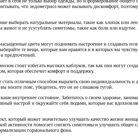
ет в себя не только выбор одежды, но и формирование общего 
учитывать, что эндометриоз может вызывать дискомфорт, поэто
учше выбирать натуральные материалы, такие как хлопок или ле
а живот и не усугублять симптомы, такие как боли или вздутие
насыщенные цвета могут поднимать настроение и создавать пози
бирайте те вещи, которые вам нравятся и в которых вы чувствуе
 и предпочтений.
озом стоит избегать высоких каблуков, так как они могут созда
ом, которая обеспечит комфорт и поддержку.
т стать отличным способом выразить свою индивидуальность и д
вы носите пояс, убедитесь, что он не слишком тугой.
ваше внутреннее состояние. Заботьтесь о своем здоровье, занима
ный настрой и окружайте себя людьми, которые вас вдохновляют
кт, который может значительно улучшить качество жизни женщи
кой активности помогает снизить симптомы и улучшить общее с
нормализации гормонального фона.